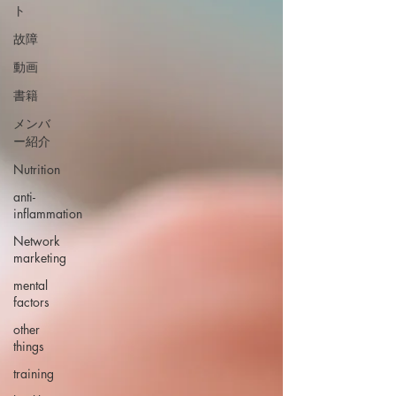
ト
故障
動画
書籍
メンバ
ー紹介
Nutrition
anti-
inflammation
Network
marketing
mental
factors
other
things
training