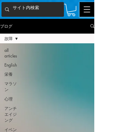
ブログ
故障
all
articles
English
栄養
マラソ
ン
心理
アンチ
エイジ
ング
イベン