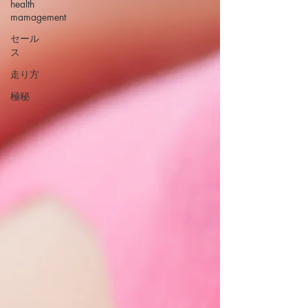
health
mamagement
セール
ス
走り方
極秘