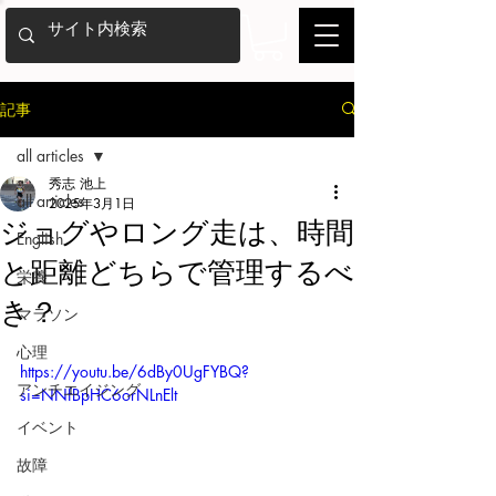
記事
all articles
秀志 池上
all articles
2025年3月1日
ジョグやロング走は、時間
English
と距離どちらで管理するべ
栄養
き？
マラソン
心理
https://youtu.be/6dBy0UgFYBQ?
アンチエイジング
si=NNfBpHC6orNLnElt
イベント
故障