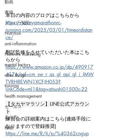
動画
書籍
本日の内容のブログはこちらから
https://takayamarathonrc-
メンバー紹介
running.com/2025/03/01/timeordistan
Nutrition
ce/
anti-inflammation
翻訳監修をさせていただいた本はこち
Network marketing
らから
mental factors
https://www.amazon.co.jp/dp/490917
4176/ref=cm_sw_r_as_gl_api_gl_i_JMW
other things
TVRH8EWN1XCFJH053?
training
linkCode=ml1&tag=atsushi01500c-22
health mamagement
【タカヤマラソン】LINE公式アカウン
セールス
ト
走り方
練習会の詳細案内はこちら(連絡手段に
なりますので登録推奨)
極秘
https://line.me/R/ti/p/%40362cngup