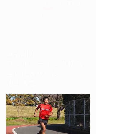
ランナーズバイブル電子書籍版
ランナーズバイブル紙
価格
￥2,000
筆者紹介
​ウェルビーイング株式
会社代表取締役
池上秀志