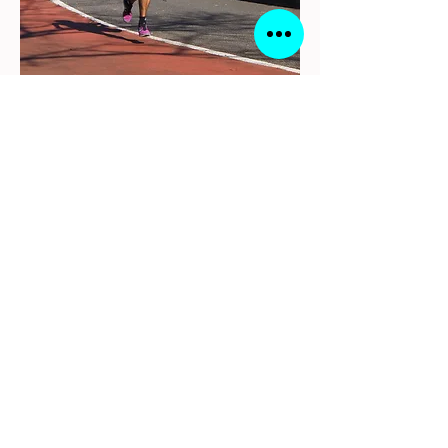
経歴
中学 京都府亀岡市立亀岡中学校
都道府県対抗男子駅伝６区区間賞
自己ベスト3km 8分51秒
高校 洛南高校
京都府駅伝3年連続区間賞 チーム
も優勝
全国高校駅伝3年連続出場 19位
11位 18位
大学 京都教育大学
京都インカレ10000m優勝
関西インカレ10000m優勝 ハーフ