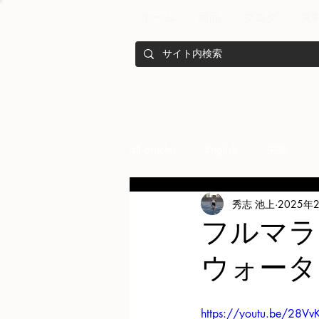
ホーム
商品
ブログ
真
all articles
English
栄養
秀志 池上
2025年
メンバー紹介
Nutrition
フルマラ
ウォータ
training
health mamagemen
https://youtu.be/28