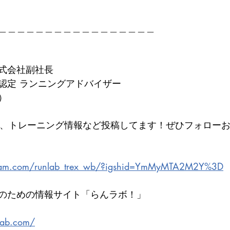
＿＿＿＿＿＿＿＿＿＿＿＿＿＿＿＿＿
式会社副社長
認定 ランニングアドバイザー
）
最新情報、トレーニング情報など投稿してます！ぜひフォロー
gram.com/runlab_trex_wb/?igshid=YmMyMTA2M2Y%3D
のための情報サイト「らんラボ！」
　　　
lab.com/