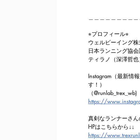
＿＿＿＿＿＿＿＿＿
⭐︎プロフィール⭐︎
ウェルビーイング株
日本ランニング協会
ティラノ（深澤哲也
Instagram（
す！）
（@runlab_trex_wb)
https://www.insta
真剣なランナーさん
HPはこちらから↓↓
https://www.trexrun