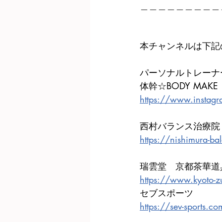
＿＿＿＿＿＿＿＿＿
本チャンネルは下記
パーソナルトレーナー
体幹☆BODY MAKE
https://www.instag
西村バランス治療院
https://nishimura-ba
瑞雲堂　京都茶華道
https://www.kyoto-z
セブスポーツ
https://sev-sports.c