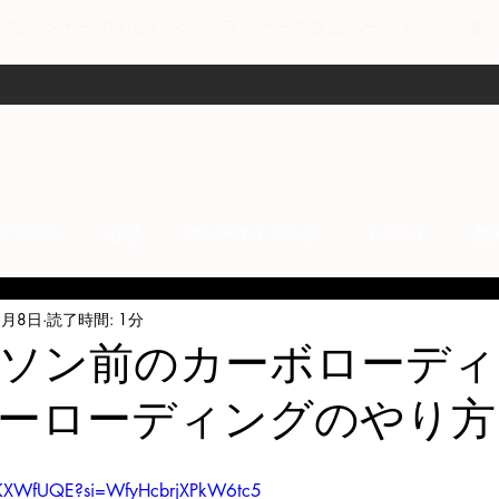
剣なランナーのあなたへ
ランナーズユニバーシティ
集
マラソン
心理
アンチエイジング
イベント
故
2月8日
読了時間: 1分
anti-inflammation
Network marketing
mental factors
ソン前のカーボローディ
ーローディングのやり方
t
セールス
走り方
極秘
VvKXWfUQE?si=WfyHcbrjXPkW6tc5