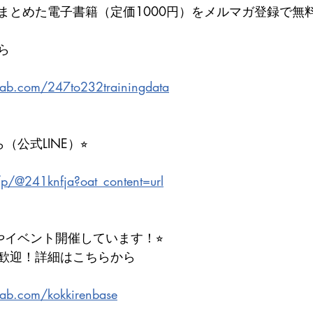
まとめた電子書籍（定価1000円）をメルマガ登録で無
ら
lab.com/247to232trainingdata
（公式LINE）⭐︎
i/p/@241knfja?oat_content=url
やイベント開催しています！⭐︎
歓迎！詳細はこちらから
lab.com/kokkirenbase