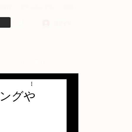
中講義
ズームコンサル
More
ログイン
障
動画
書籍
other things
ングや