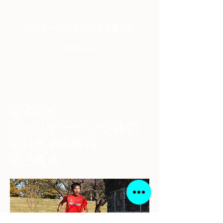
ランナーズバイブル電子書籍版
ランナーズバイブル紙
価格
￥2,000
筆者紹介
​ウェルビーイング株式
会社代表取締役
池上秀志