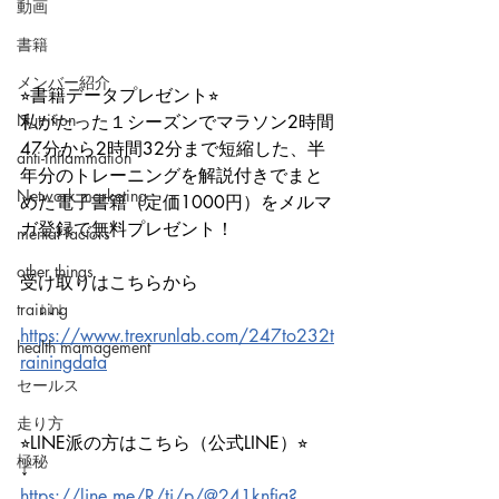
動画
書籍
メンバー紹介
⭐︎書籍データプレゼント⭐︎
Nutrition
私がたった１シーズンでマラソン2時間
47分から2時間32分まで短縮した、半
anti-inflammation
年分のトレーニングを解説付きでまと
Network marketing
めた電子書籍（定価1000円）をメルマ
ガ登録で無料プレゼント！
mental factors
other things
受け取りはこちらから
　↓↓↓
training
https://www.trexrunlab.com/247to232t
health mamagement
rainingdata
セールス
走り方
⭐︎LINE派の方はこちら（公式LINE）⭐︎
極秘
↓
https://line.me/R/ti/p/@241knfja?