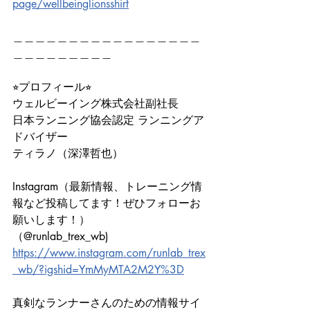
page/wellbeinglionsshirt
＿＿＿＿＿＿＿＿＿＿＿＿＿＿＿＿＿
＿＿＿＿＿＿＿＿＿
⭐︎プロフィール⭐︎
ウェルビーイング株式会社副社長
日本ランニング協会認定 ランニングア
ドバイザー
ティラノ（深澤哲也）
Instagram（最新情報、トレーニング情
報など投稿してます！ぜひフォローお
願いします！）
（@runlab_trex_wb)
https://www.instagram.com/runlab_trex
_wb/?igshid=YmMyMTA2M2Y%3D
真剣なランナーさんのための情報サイ