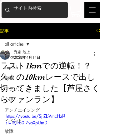
記事
all articles
秀志 池上
all articles
2025年4月14日
ラスト1kmでの逆転！？
English
久々の10kmレースで出し
栄養
切ってきました【芦屋さく
マラソン
らファンラン】
心理
アンチエイジング
https://youtu.be/SjlZbVmcHzI?
イベント
si=iSJIro0j7vaXpUmD
故障