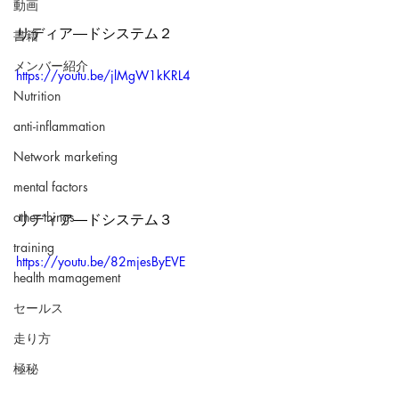
動画
リディア―ドシステム２
書籍
メンバー紹介
https://youtu.be/jlMgW1kKRL4
Nutrition
anti-inflammation
Network marketing
mental factors
other things
リディア―ドシステム３
training
https://youtu.be/82mjesByEVE
health mamagement
セールス
走り方
極秘