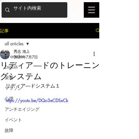
記事
all articles
秀志 池上
all articles
2021年7月7日
リディア―ドのトレーニン
English
グシステム
栄養
リディア―ドシステム１
マラソン
心理
https://youtu.be/DQo3eCDSxCk
アンチエイジング
イベント
故障