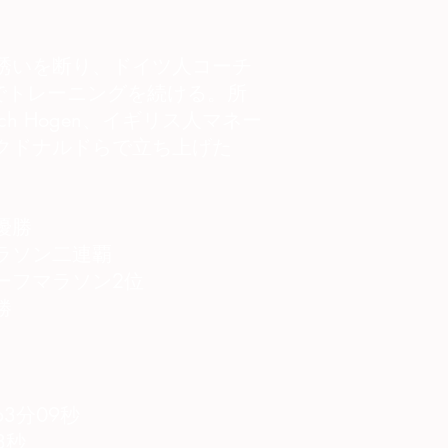
誘いを断り、ドイツ人コーチ
enの下でトレーニングを続ける。所
ach Hogen、イギリス人マネー
クドナルドらで立ち上げた
優勝
ラソン二連覇
ーフマラソン2位
勝
3分09秒
3秒