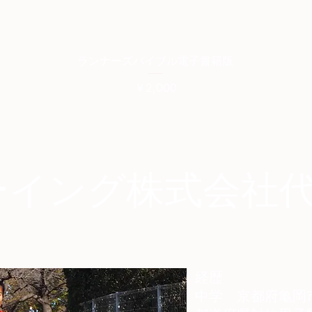
クイックビュー
ランナーズバイブル電子書籍版
価格
￥2,000
ーイング株式会社
経歴
中学 京都府亀岡