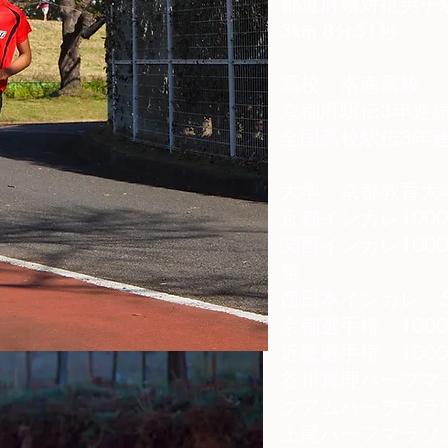
都道府県対抗男子
3km 8分51秒
高校 洛南高校
京都府駅伝3年連
全国高校駅伝3年連
大学 京都教育大
京都インカレ1000
関西インカレ100
勝
西日本インカレ 500
京都選手権 1000
近畿選手権 1000
谷川真理ハーフマ
グアムハーフマラ
上尾ハーフマラソ