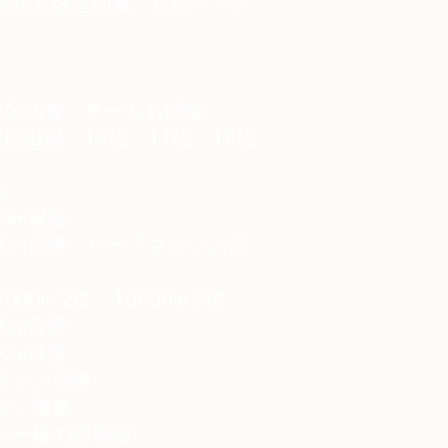
駅伝６区区間賞 自己ベスト
続区間賞 チームも優勝
続出場 19位 11位 18位
学
0m優勝
00m優勝 ハーフマラソン優
0m 2位 10000m 2位
0m優勝
0m優勝
ラソン優勝
ソン優勝
ン一般の部優勝