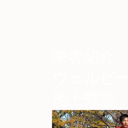
筆者紹介
​ウェルビ
池上秀志