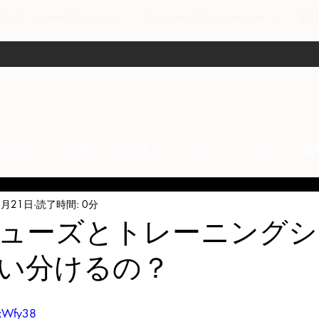
剣なランナーのあなたへ
ランナーズユニバーシティ
集
マラソン
心理
アンチエイジング
イベント
故
2月21日
読了時間: 0分
anti-inflammation
Network marketing
mental factors
ューズとトレーニングシ
い分けるの？
t
セールス
走り方
極秘
8xWfy38