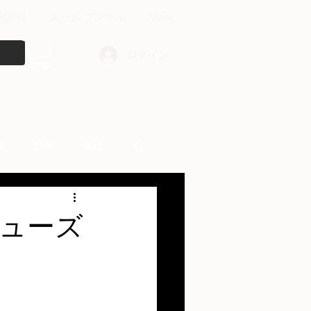
中講義
ズームコンサル
More
ログイン
障
動画
書籍
other things
ューズ