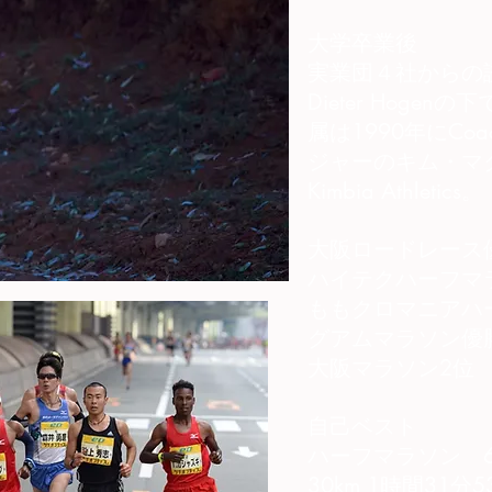
大学卒業後
実業団４社からの
Dieter Hog
属は1990年にCo
ジャーのキム・マ
Kimbia Athletics。
大阪ロードレース
ハイテクハーフマ
ももクロマニアハ
グアムマラソン優
大阪マラソン2位
自己ベスト
ハーフマラソン 6
30km 1時間31分5