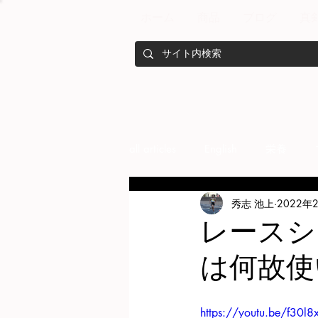
ホーム
商品
ブログ
真
all articles
English
栄養
秀志 池上
2022年
メンバー紹介
Nutrition
レースシ
は何故使
training
health mamagemen
https://youtu.be/f30l