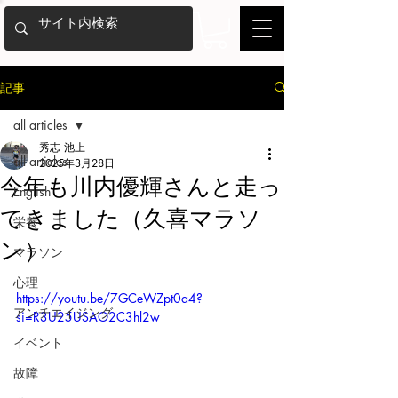
記事
all articles
秀志 池上
all articles
2025年3月28日
今年も川内優輝さんと走っ
English
てきました（久喜マラソ
栄養
ン）
マラソン
心理
https://youtu.be/7GCeWZpt0a4?
アンチエイジング
si=R3U25USAO2C3hl2w
イベント
故障