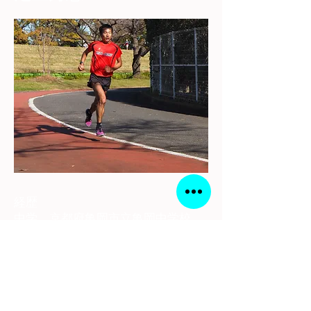
経歴
中学 京都府亀岡市立亀岡中学校
都道府県対抗男子駅伝６区区間賞
自己ベスト3km 8分51秒
高校 洛南高校
京都府駅伝3年連続区間賞 チーム