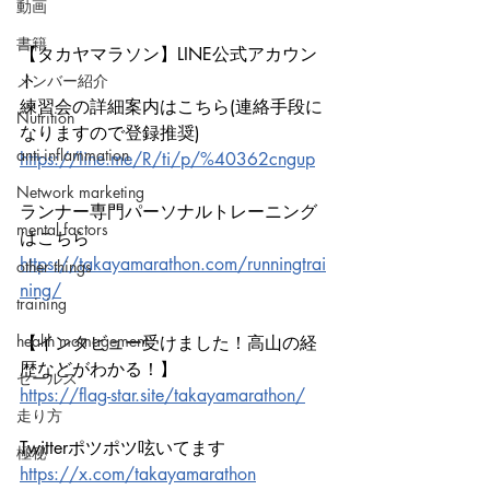
動画
書籍
【タカヤマラソン】LINE公式アカウン
ト
メンバー紹介
練習会の詳細案内はこちら(連絡手段に
Nutrition
なりますので登録推奨)
anti-inflammation
https://line.me/R/ti/p/%40362cngup
Network marketing
ランナー専門パーソナルトレーニング
mental factors
はこちら
https://takayamarathon.com/runningtrai
other things
ning/
training
health mamagement
【インタビュー受けました！高山の経
歴などがわかる！】
セールス
https://flag-star.site/takayamarathon/
走り方
Twitterポツポツ呟いてます
極秘
https://x.com/takayamarathon