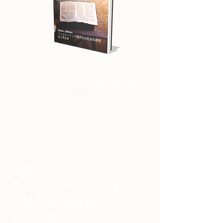
ランナーズバイブル電子書籍版
ランナーズバイブル紙
価格
￥2,000
筆者紹介
​ウェルビーイング株式
会社代表取締役
池上秀志