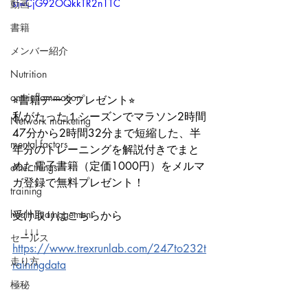
si=CjG92OQkkTR2n1TC
動画
書籍
メンバー紹介
Nutrition
anti-inflammation
⭐︎書籍データプレゼント⭐︎
私がたった１シーズンでマラソン2時間
Network marketing
47分から2時間32分まで短縮した、半
mental factors
年分のトレーニングを解説付きでまと
めた電子書籍（定価1000円）をメルマ
other things
ガ登録で無料プレゼント！
training
health mamagement
受け取りはこちらから
　↓↓↓
セールス
https://www.trexrunlab.com/247to232t
走り方
rainingdata
極秘