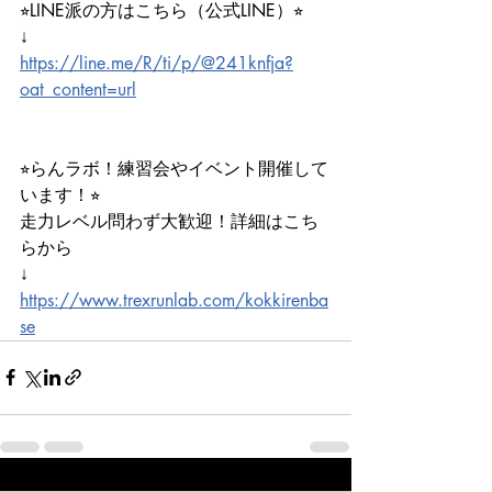
⭐︎LINE派の方はこちら（公式LINE）⭐︎
↓
https://line.me/R/ti/p/@241knfja?
oat_content=url
⭐︎らんラボ！練習会やイベント開催して
います！⭐︎
走力レベル問わず大歓迎！詳細はこち
らから
↓
https://www.trexrunlab.com/kokkirenba
se