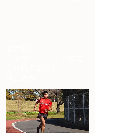
価格
￥2,000
筆者紹介
​ウェルビーイング株式
会社代表取締役
池上秀志