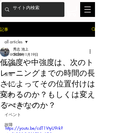
記事
all articles
秀志 池上
all articles
2025年1月19日
低強度や中強度は、次のト
English
レーニングまでの時間の長
栄養
さによってその位置付けは
マラソン
変わるのか？もしくは変え
心理
るべきなのか？
アンチエイジング
イベント
故障
https://youtu.be/cdT1VtyU9rk?