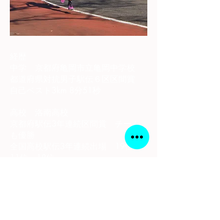
経歴
中学 京都府亀岡市立亀岡中学校
都道府県対抗男子駅伝６区区間賞
自己ベスト3km 8分51秒
高校 洛南高校
京都府駅伝3年連続区間賞 チーム
も優勝
全国高校駅伝3年連続出場 19位
11位 18位
大学 京都教育大学
京都インカレ10000m優勝
関西インカレ10000m優勝 ハーフ
マラソン優勝