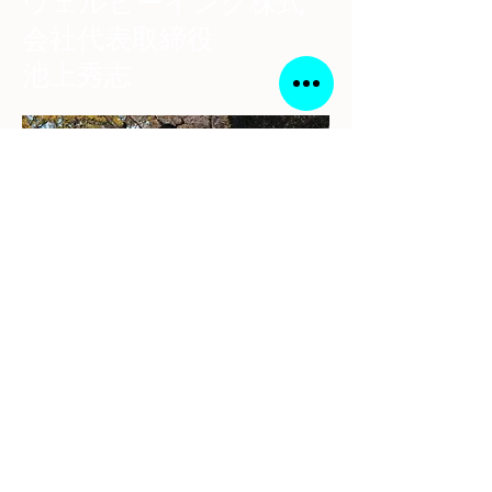
​ウェルビーイング株式
会社代表取締役
池上秀志
経歴
中学 京都府亀岡市立亀岡中学校
都道府県対抗男子駅伝６区区間賞
自己ベスト3km 8分51秒