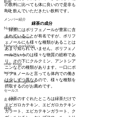
動画
の飲料に比べても体に良いので是非も
書籍
っと飲んでいただきたい飲料です。
メンバー紹介
緑茶の成分
Nutrition
　緑茶にはポリフェノールが豊富に含
まれていることが有名ですが、ポリフ
anti-inflammation
ェノールにも様々な種類があることは
Network marketing
あまり知られていません。ポリフェノ
ールというのは様々な物質の総称であ
mental factors
り、その下にクルクミン、アントシア
other things
ニンなどの種類があります。一口にポ
training
リフェノールと言っても体内での働き
は少しずつ異なるので、様々な種類を
health mamagement
摂取するのがお薦めです。
セールス
　緑茶のすぐれたところは緑茶だけで
走り方
エピガロカテキン、エピガロカテキン
極秘
ガラート、エピカテキンガラート、ク