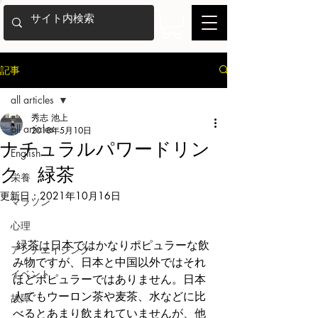
記事
all articles
秀志 池上
all articles
2018年5月10日
ナチュラルパワードリン
English
ク 緑茶
栄養
更新日：
2021年10月16日
マラソン
心理
 緑茶は日本ではかなりポピュラーな飲
アンチエイジング
み物ですが、日本と中国以外ではそれ
イベント
ほどポピュラーではありません。日本
人でもウーロン茶や麦茶、水などに比
故障
べるとあまり飲まれていませんが、他