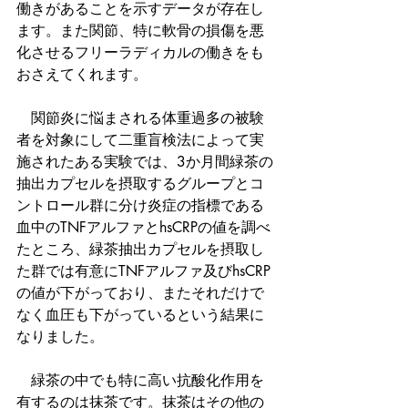
働きがあることを示すデータが存在し
ます。また関節、特に軟骨の損傷を悪
化させるフリーラディカルの働きをも
おさえてくれます。
　関節炎に悩まされる体重過多の被験
者を対象にして二重盲検法によって実
施されたある実験では、3か月間緑茶の
抽出カプセルを摂取するグループとコ
ントロール群に分け炎症の指標である
血中のTNFアルファとhsCRPの値を調べ
たところ、緑茶抽出カプセルを摂取し
た群では有意にTNFアルファ及びhsCRP
の値が下がっており、またそれだけで
なく血圧も下がっているという結果に
なりました。
　緑茶の中でも特に高い抗酸化作用を
有するのは抹茶です。抹茶はその他の