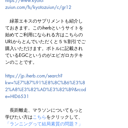
https://www.kyoto-
zuiun.com/fs/kyotozuiun/c/gr12
　緑茶エキスのサプリメントも紹介し
ておきます。このiherbというサイトを
始めてご利用になられる方はこちらの
URLからとんでいただくと５％割引でご
購入いただけます。ボトルに記載され
ているEGCというのがエピガロカテキ
ンのことです。
https://jp.iherb.com/search?
kw=%E7%B7%91%E8%8C%B6%E3%8
2%A8%E3%82%AD%E3%82%B9&rcod
e=HID6531
　長距離走、マラソンについてもっと
学びたい方は
こちら
をクリックして、
「ランニングって結局素質の問題？」