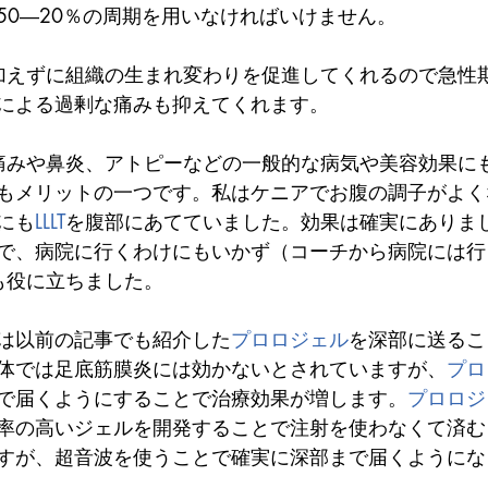
50―20％の周期を用いなければいけません。
加えずに組織の生まれ変わりを促進してくれるので急性
による過剰な痛みも抑えてくれます。
痛みや鼻炎、アトピーなどの一般的な病気や美容効果に
もメリットの一つです。私はケニアでお腹の調子がよく
にも
LLLT
を腹部にあてていました。効果は確実にありま
で、病院に行くわけにもいかず（コーチから病院には行
も役に立ちました。
は以前の記事でも紹介した
プロロジェル
を深部に送るこ
体では足底筋膜炎には効かないとされていますが、
プロ
で届くようにすることで治療効果が増します。
プロロジ
率の高いジェルを開発することで注射を使わなくて済む
すが、超音波を使うことで確実に深部まで届くようにな