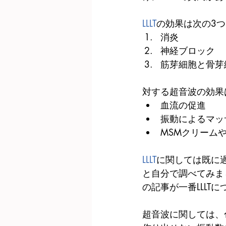
LLLT
の効果は次の3つ
消炎  
神経ブロック  
筋芽細胞と骨芽
対する超音波の効果
血流の促進  
振動によるマッ
MSMクリーム
LLLT
に関しては既に
と自分で調べてみま
の記事が一番LLLT
超音波に関しては、