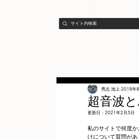
ホーム
商品
ブログ
真
all articles
English
栄養
秀志 池上
2018年
メンバー紹介
Nutrition
超音波とL
更新日：
2021年2月5日
training
health mamagemen
私のサイトで何度か
けについて質問があ