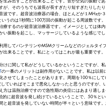
を生み出すことが出来ることです。音が空気の振動であ
すが、そのうちでも波長が長すぎたり短すぎたりしたり
音波です。超音波治療器の場合、ほとんどが１MHzか３
というのは1秒間に100万回の振動が起こる周波数です
治療するのが超音波治療器です。イメージとしては体内
かい振動を起こし、マッサージしているような感じでし
利用してバンテリンやMSMクリームなどのジェルタイ
が出来ることです。私にとってはこれが最も重要です。
分けに関して私がどうしているかということですが、私
T
の一番のメリットは副作用がないことです。私は以前
化させてしまったことがあります。周期を100％にして
設定していればそこまで悪化しなかったと思うのですが、
え方は温熱治療ですので急性期の炎症にはあまり適しま
連続的に超音波を発し続けているということで、50％と
間と超音波を発していない時間が半々という意味です。