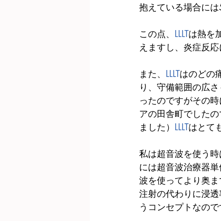
抱えている場合には
この点、
LLLT
は熱を
えますし、炎症反応
また、
LLLT
はのどの
り、守備範囲の広さ
ったのですがその時
アの田舎町でしたの
ました）
LLLT
はとて
私は超音波を使う時
には超音波治療器単
波を使ってより奥ま
注射の代わりに浸透
うコンセプトなので