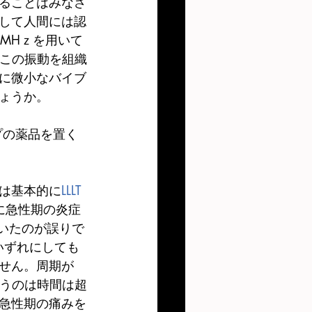
ることはみなさ
して人間には認
MHｚを用いて
。この振動を組織
に微小なバイブ
ょうか。
プの薬品を置く
は基本的に
LLLT
に急性期の炎症
いたのが誤りで
いずれにしても
せん。周期が
いうのは時間は超
急性期の痛みを