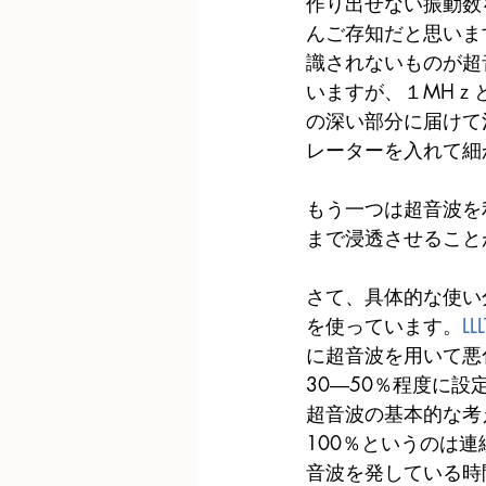
作り出せない振動数
んご存知だと思いま
識されないものが超
いますが、１MHｚ
の深い部分に届けて
レーターを入れて細
もう一つは超音波を
まで浸透させること
さて、具体的な使い
を使っています。
LLL
に超音波を用いて悪
30―50％程度に
超音波の基本的な考
100％というのは
音波を発している時