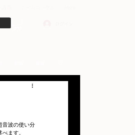
中講義
ズームコンサル
More
ログイン
障
動画
書籍
other things
超音波の使い分
述べます。