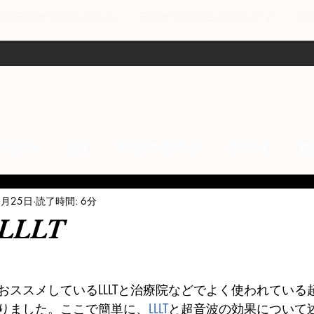
剣なランナーのあなたへ
ランナーズユニバーシティ
集
マラソン
心理
アンチエイジング
イベント
故
8月25日
読了時間: 6分
anti-inflammation
Network marketing
mental factors
LLT
t
セールス
走り方
極秘
おススメしているLLLTと治療院などでよく使われている
りました。ここで簡単に、
LLLT
と超音波の効果について