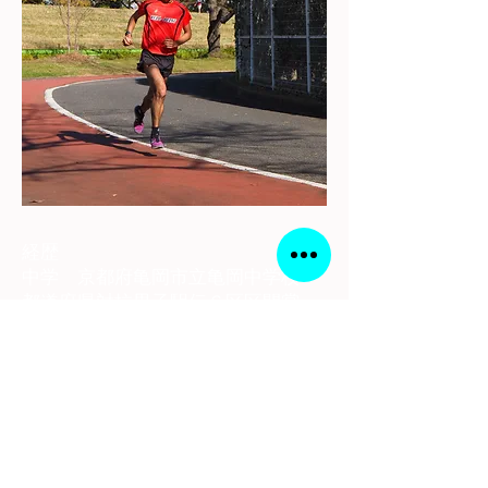
経歴
中学 京都府亀岡市立亀岡中学校
都道府県対抗男子駅伝６区区間賞
自己ベスト3km 8分51秒
高校 洛南高校
京都府駅伝3年連続区間賞 チーム
も優勝
全国高校駅伝3年連続出場 19位
11位 18位