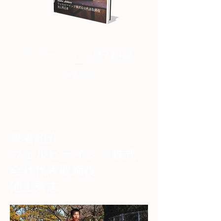
ランナーズバイブル電子書籍版
ランナーズバイブル紙
価格
￥2,000
筆者紹介
​ウェルビーイング株式
会社代表取締役
池上秀志