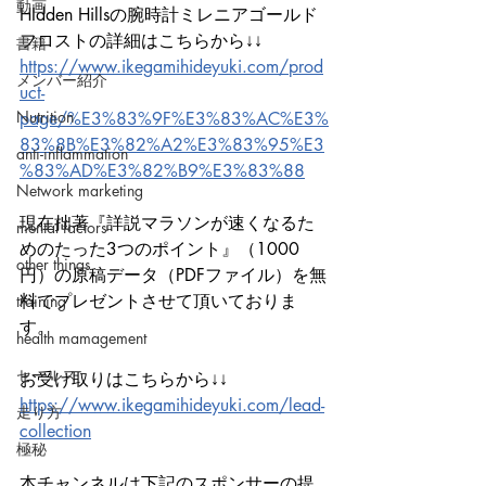
動画
HIdden Hillsの腕時計ミレニアゴールド
フロストの詳細はこちらから↓↓
書籍
https://www.ikegamihideyuki.com/prod
メンバー紹介
uct-
Nutrition
page/%E3%83%9F%E3%83%AC%E3%
83%8B%E3%82%A2%E3%83%95%E3
anti-inflammation
%83%AD%E3%82%B9%E3%83%88
Network marketing
現在拙著『詳説マラソンが速くなるた
mental factors
めのたった3つのポイント』（1000
other things
円）の原稿データ（PDFファイル）を無
料でプレゼントさせて頂いておりま
training
す。
health mamagement
セールス
お受け取りはこちらから↓↓
https://www.ikegamihideyuki.com/lead-
走り方
collection
極秘
本チャンネルは下記のスポンサーの提