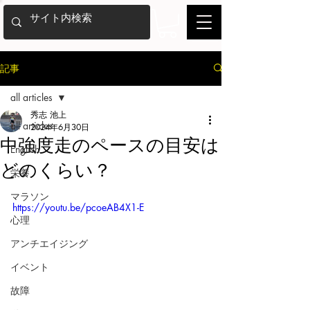
記事
all articles
秀志 池上
all articles
2024年6月30日
中強度走のペースの目安は
English
どのくらい？
栄養
マラソン
https://youtu.be/pcoeAB4X1-E
心理
アンチエイジング
イベント
故障