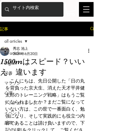
記事
all articles
秀志 池上
all articles
2021年6月20日
1500mはスピード？いい
English
え、違います
栄養
　こんにちは、先日公開した「日の丸
マラソン
を背負った京大生、消えた天才平井健
心理
太郎のトレーニング戦略」はもうご覧
になられましたか？まだご覧になって
アンチエイジング
いない方は、この世で一番面白く、勉
イベント
強になり、そして実践的にも役立つ内
故障
容であることは請け負いますので、下
記のURLをクリックして、ご覧くださ