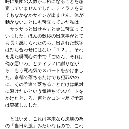
時に集団の人数が二桁になることを想
定していませんでした。ティラノを見
てもなかなかサインが出ません。体が
動かないことにも苛立っていた私は
「サッサっと出せや」と更に苛立って
いました。ほんの数秒の出来事がとて
も長く感じられたのち、出された数字
は打ち合わせにはない「１２」、それ
を見た瞬間心の中で「ごめん、それは
俺が悪いわ」とティラノに謝りなが
ら、もう死ぬ気でスパートをかけまし
た。京都で落ちるだけでも犯罪やの
に、その予選で落ちることだけは絶対
に避けたいという気持ちでスパートを
かけたところ、何とかコンマ差で予選
は突破しました。
　とはいえ、これは本来なら決勝の為
の「当日刺激」みたいなもので、これ