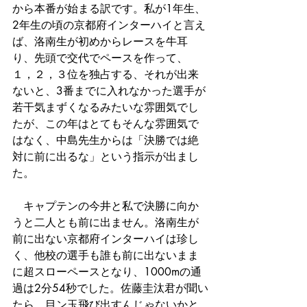
から本番が始まる訳です。私が1年生、
2年生の頃の京都府インターハイと言え
ば、洛南生が初めからレースを牛耳
り、先頭で交代でペースを作って、
１，２，３位を独占する、それが出来
ないと、3番までに入れなかった選手が
若干気まずくなるみたいな雰囲気でし
たが、この年はとてもそんな雰囲気で
はなく、中島先生からは「決勝では絶
対に前に出るな」という指示が出まし
た。
　キャプテンの今井と私で決勝に向か
うと二人とも前に出ません。洛南生が
前に出ない京都府インターハイは珍し
く、他校の選手も誰も前に出ないまま
に超スローペースとなり、1000mの通
過は2分54秒でした。佐藤圭汰君が聞い
たら、目ン玉飛び出すんじゃないかと