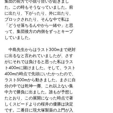
集団の前方で小競り合いが起きまし
た。この時もそうなっていました。前
に出たり、下がったり、外に出たり、
ブロックされたり、そんな中で私は
「どうせ落ちるんやから一緒や」と思
って、集団後方の内側をずっとキープ
していました。
　中島先生からはラスト300mまで絶対
に出るなと言われていましたが、さす
がにそれでは負けると思った私はラス
ト400mに賭けました。そして、ラスト
400mの時点で先頭にいたかったので、
ラスト500mから動きました。まさに自
分の中では乾坤一擲、これ以上ない集
中力で勝負に出ました。誰もが予想し
たとおり、この展開になった時点で著
しくスピードよりの桜井の優勝は決定
です。二番目に現大塚製薬の上門が入