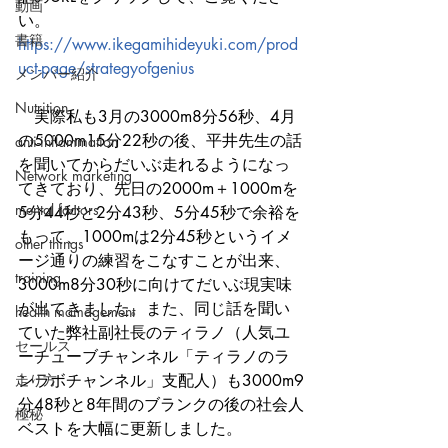
動画
い。
書籍
https://www.ikegamihideyuki.com/prod
uct-page/strategyofgenius
メンバー紹介
Nutrition
　実際私も3月の3000m8分56秒、4月
の5000m15分22秒の後、平井先生の話
anti-inflammation
を聞いてからだいぶ走れるようになっ
Network marketing
てきており、先日の2000m＋1000mを
mental factors
5分44秒と2分43秒、5分45秒で余裕を
もって、1000mは2分45秒というイメ
other things
ージ通りの練習をこなすことが出来、
training
3000m8分30秒に向けてだいぶ現実味
が出てきました。また、同じ話を聞い
health mamagement
ていた弊社副社長のティラノ（人気ユ
セールス
ーチューブチャンネル「ティラノのラ
走り方
ンラボチャンネル」支配人）も3000m9
分48秒と8年間のブランクの後の社会人
極秘
ベストを大幅に更新しました。