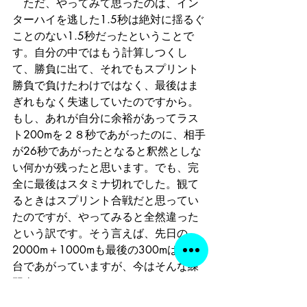
　ただ、やってみて思ったのは、イン
ターハイを逃した1.5秒は絶対に揺るぐ
ことのない1.5秒だったということで
す。自分の中ではもう計算しつくし
て、勝負に出て、それでもスプリント
勝負で負けたわけではなく、最後はま
ぎれもなく失速していたのですから。
もし、あれが自分に余裕があってラス
ト200mを２８秒であがったのに、相手
が26秒であがったとなると釈然としな
い何かが残ったと思います。でも、完
全に最後はスタミナ切れでした。観て
るときはスプリント合戦だと思ってい
たのですが、やってみると全然違った
という訳です。そう言えば、先日の
2000m＋1000mも最後の300mは45秒
台であがっていますが、今はそんな練
習全くやっていません。