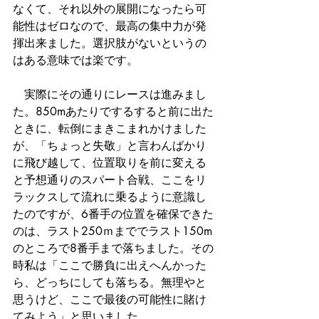
なくて、それ以外の展開になったら可
能性はゼロなので、最高の集中力が発
揮出来ました。選択肢がないというの
はある意味では楽です。
　実際にその通りにレースは進みまし
た。850mあたりでするすると前に出た
ときに、転倒にまきこまれかけました
が、「ちょっと失敬」と言わんばかり
に飛び越して、位置取りを前に変える
と予想通りのスパート合戦、ここをリ
ラックスして流れに乗るように意識し
たのですが、6番手の位置を確保できた
のは、ラスト250ｍまででラスト150m
のところで8番手まで落ちました。その
時私は「ここで勝負に出えへんかった
ら、どっちにしても落ちる。無理やと
思うけど、ここで最後の可能性に賭け
てみよう」と思いました。