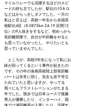
マイルリレーでも活躍するほどのスピ
ードの持ち主でしたが、駅伝の10キロ
などはからっきしダメでした。一方の
私はと言えば、高校一年生から全国高
校駅伝4区（8.0875km 24:19 区間12
位）の9人抜きをするなど、初めっから
長距離部隊で、自分が中距離をやると
も思っていなかったし、やりたいとも
思っていませんでした。
　ところが、高校3年生になって私にお
鉢が回ってくるという事件が起きたの
です。その年の洛南高校陸上部長距離
パートは非常に弱く、先生も若干苛立
たれていたと思いますが、やってる
我々にもフラストレーションがたまる
年でした。競歩では日本ユースで後藤
秀人が優勝したり、インターハイ、国
体では浦田楓馬が入賞したり、活躍す