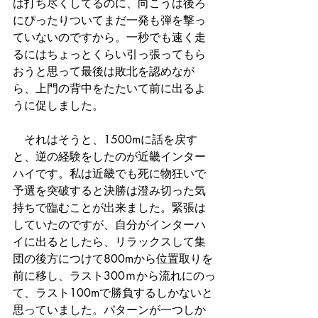
は打ち尽くしてるのに、向こうは後ろ
にぴったりついてまだ一発も弾を撃っ
ていないのですから。一秒でも速く走
るにはちょっとくらい引っ張ってもら
おうと思って最後は敗北を認めなが
ら、上門の背中をたたいて前に出るよ
うに促しました。
　それはそうと、1500mに話を戻す
と、逆の経験をしたのが近畿インター
ハイです。私は近畿でも死に物狂いで
予選を突破すると決勝は澄み切った気
持ちで臨むことが出来ました。緊張は
していたのですが、自分がインターハ
イに出るとしたら、リラックスして集
団の後方につけて800mから位置取りを
前に移し、ラスト300ｍから流れにのっ
て、ラスト100mで勝負するしかないと
思っていました。パターンが一つしか