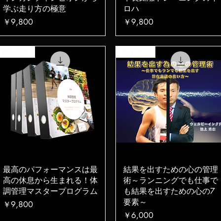
学ぶ走り方の極意
ロハ
価格
価格
￥9,800
￥9,800
集中講義
集中講義
クイックビュー
クイックビュー
最高のパフォーマンスは最
結果を出すための心の管理
高の休息から生まれる！体
術～ランニングでも仕事で
調管理マスタープログラム
も結果を出すための心の7
要素～
価格
￥9,800
価格
￥6,000