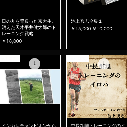
クイックビュー
クイックビュー
日の丸を背負った京大生、
池上秀志全集１
消えた天才平井健太郎のト
通常価格
セール価格
￥15,000
￥10,000
レーニング戦略
価格
￥18,000
集中講義
集中講義
クイックビュー
クイックビュー
インカレチャンピオンから
中長距離トレーニングのイ