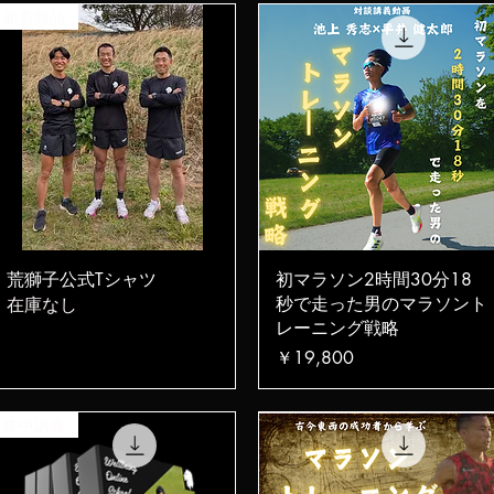
新着商品
クイックビュー
クイックビュー
荒獅子公式Tシャツ
初マラソン2時間30分18
秒で走った男のマラソント
在庫なし
レーニング戦略
価格
￥19,800
集中講義