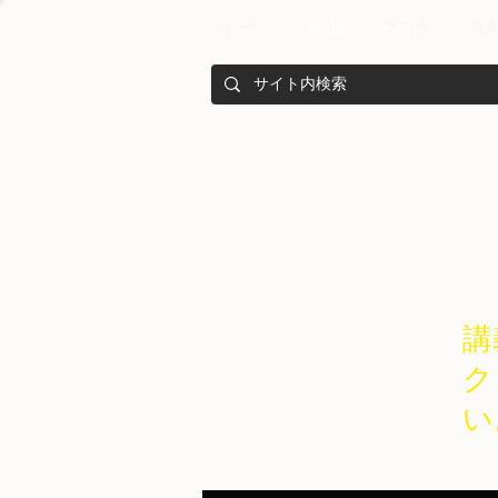
ホーム
商品
ブログ
真
講
ク
い