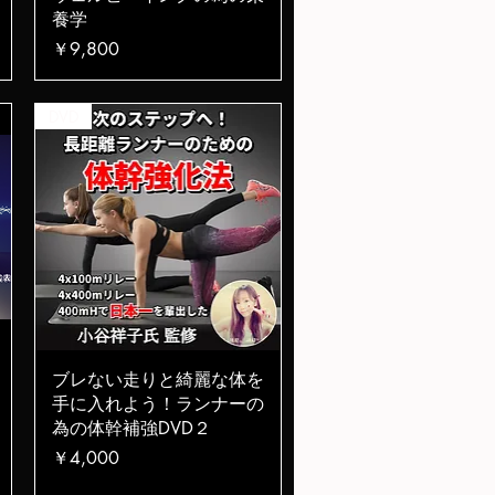
養学
価格
￥9,800
DVD
クイックビュー
ブレない走りと綺麗な体を
手に入れよう！ランナーの
為の体幹補強DVD２
価格
￥4,000