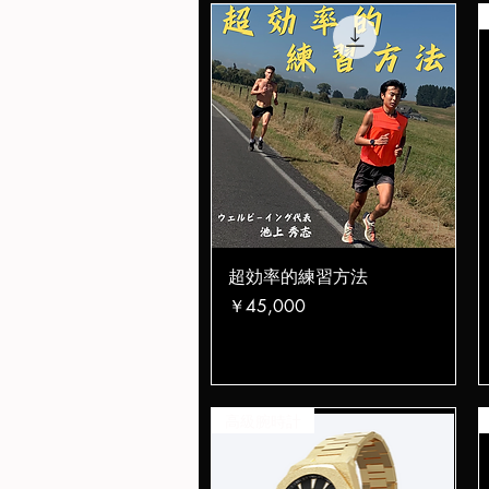
クイックビュー
超効率的練習方法
価格
￥45,000
高級腕時計