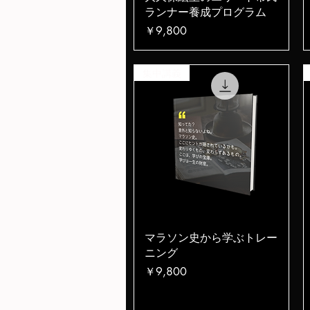
ランナー養成プログラム
価格
￥9,800
集中講義
クイックビュー
マラソン史から学ぶトレー
ニング
価格
￥9,800