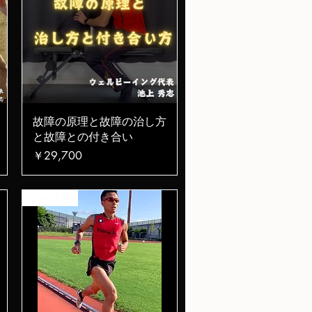
クイックビュー
故障の原理と故障の治し方
と故障との付き合い
価格
￥29,700
レース用