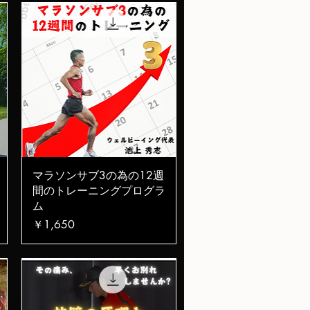
クイックビュー
マラソンサブ3の為の12週
間のトレーニングプログラ
ム
価格
￥1,650