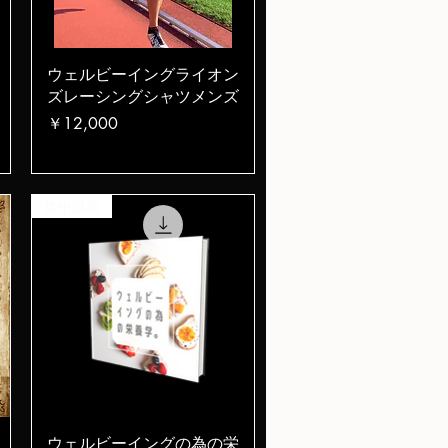
クイックビュー
ウェルビーイングライオン
ズレーシングシャツメンズ
価格
￥12,000
集中講義
クイックビュー
ウェルビーイングの為の栄