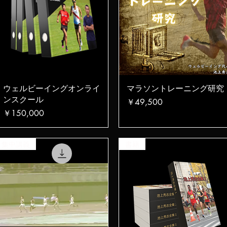
クイックビュー
クイックビュー
ウェルビーイングオンライ
マラソントレーニング研究
ンスクール
価格
￥49,500
価格
￥150,000
集中講義
書籍