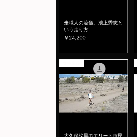
クイックビュー
走職人の流儀。池上秀志と
いう走り方
価格
￥24,200
集中講義
クイックビュー
大久保絵里のエリート市民