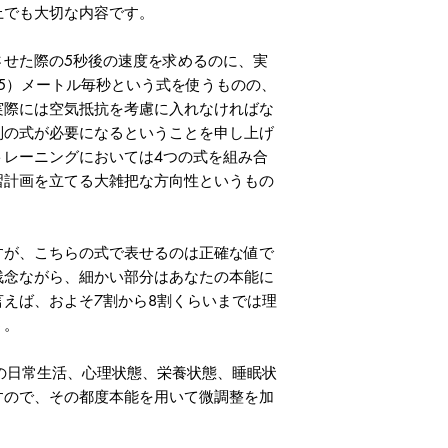
上でも大切な内容です。
せた際の5秒後の速度を求めるのに、実
665）メートル毎秒という式を使うものの、
実際には空気抵抗を考慮に入れなければな
別の式が必要になるということを申し上げ
トレーニングにおいては4つの式を組み合
習計画を立てる大雑把な方向性というもの
が、こちらの式で表せるのは正確な値で
残念ながら、細かい部分はあなたの本能に
えば、およそ7割から8割くらいまでは理
う。
の日常生活、心理状態、栄養状態、睡眠状
すので、その都度本能を用いて微調整を加