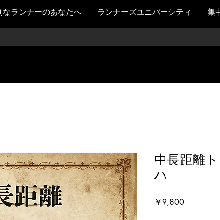
剣なランナーのあなたへ
ランナーズユニバーシティ
集
中長距離ト
ハ
価
￥9,800
格