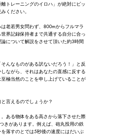
距離トレーニングのイロハ」が絶対にピッ
読みください。
は老若男女問わず、800mからフルマラ
ら世界記録保持者まで共通する自分に合っ
理論について解説をさせて頂いた約3時間
そんなものがある訳ないだろう！」と反
かしながら、それはあなたの直感に反する
は至極当然のことを申し上げていることが
と言えるのでしょうか？
。ある物体をある高さから落下させた際
らつきがあります。例えば、砲丸投用の鉄
ーを落すのとでは5秒後の速度にはだいぶ