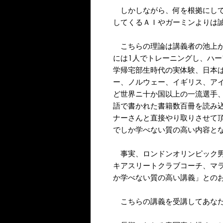
しかしながら、何を根拠にして
してくるＡＩやガーミンよりは
こちらの理論は講義者の池上が
には1人でトレーニングし、ハー
学帰宅部生時代の実体験、日本
ー、ノルウェー、イギリス、ア
ど世界ニ十か国以上の一流選手
語で書かれた書籍数百冊を読み
ナーさんと直接やり取りさせて
でしか学べない質の高い内容と
事実、ロンドンオリンピック男
キアスリートクラブコーチ、マラ
か学べない質の高い講義」との
こちらの講義を受講してあなた