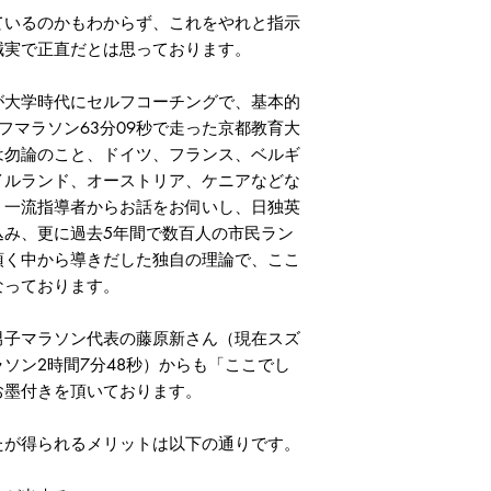
いるのかもわからず、これをやれと指示
誠実で正直だとは思っております。
大学時代にセルフコーチングで、基本的
フマラソン63分09秒で走った京都教育大
は勿論のこと、ドイツ、フランス、ベルギ
イルランド、オーストリア、ケニアなどな
、一流指導者からお話をお伺いし、日独英
込み、更に過去5年間で数百人の市民ラン
頂く中から導きだした独自の理論で、ここ
なっております。
子マラソン代表の藤原新さん（現在スズ
ソン2時間7分48秒）からも「ここでし
お墨付きを頂いております。
が得られるメリットは以下の通りです。