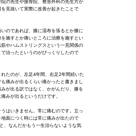
骨院の先生や接骨院、整形外科の先生方が
因を見抜いて実際に改善が起きたことで
いのであれば、膝に湿布を張るとか膝に
療を施すとか痛いところに治療を施すとい
転筋やハムストリングスという一見関係の
とで治ったというのがびっくりしたので
れたのが、左足4年間、右足2年間続いた
でも痛みが出るくらい痛かったと書きまし
痛みが出る訳ではなく、かがんだり、膝を
に痛みが出るというだけです。
うはいきません。常に痛むのです。立っ
を地面につく時には常に痛みが出たので
ると、なんだかもう一生治らないような気