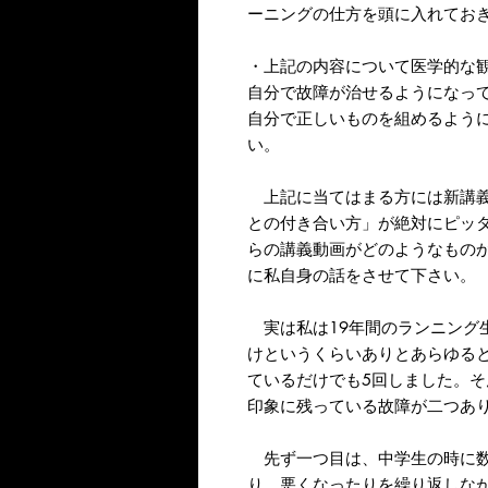
ーニングの仕方を頭に入れてお
・上記の内容について医学的な
自分で故障が治せるようになっ
自分で正しいものを組めるよう
い。
上記に当てはまる方には新講義
との付き合い方」が絶対にピッ
らの講義動画がどのようなもの
に私自身の話をさせて下さい。
実は私は19年間のランニング
けというくらいありとあらゆる
ているだけでも5回しました。
印象に残っている故障が二つあ
先ず一つ目は、中学生の時に数
り、悪くなったりを繰り返しな