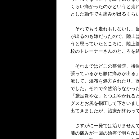
くらい痛かったのかというと走
とした動作でも痛みが出るくら
それでもう走れもしないし、当
が出るのも嫌だったので、陸上
うと思っていたところに、陸上
校のトレーナーさんのところを
それまではどこの整骨院、接骨
張っているから膝に痛みが出る
流して、湿布を処方されたり、
でした。それで全然治らなかっ
「鵞足炎やな」とつぶやかれる
グスとお尻を指圧して下さいま
出てきましたが、治療が終わっ
さすがに一発では治りませんで
膝の痛みが一回の治療で明らか