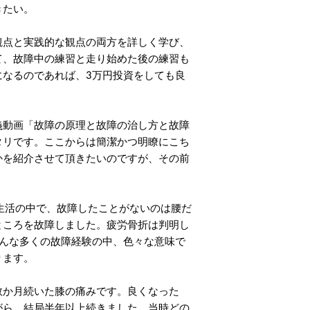
きたい。
観点と実践的な観点の両方を詳しく学び、
て、故障中の練習と走り始めた後の練習も
になるのであれば、3万円投資をしても良
動画「故障の原理と故障の治し方と故障
タリです。ここからは簡潔かつ明瞭にこち
かを紹介させて頂きたいのですが、その前
生活の中で、故障したことがないのは腰だ
ところを故障しました。疲労骨折は判明し
そんな多くの故障経験の中、色々な意味で
ります。
か月続いた膝の痛みです。良くなった
がら、結局半年以上続きました。当時どの