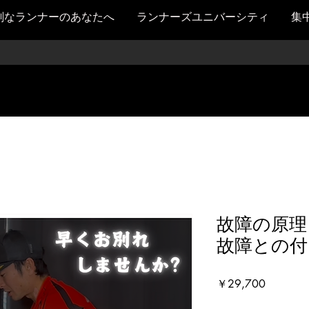
剣なランナーのあなたへ
ランナーズユニバーシティ
集
故障の原理
故障との付
価
￥29,700
格