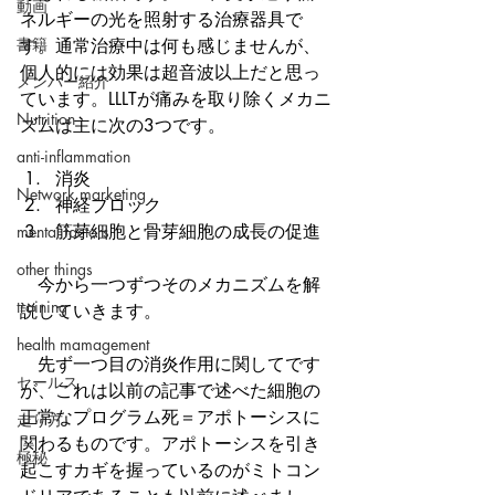
動画
ネルギーの光を照射する治療器具で
書籍
す。通常治療中は何も感じませんが、
個人的には効果は超音波以上だと思っ
メンバー紹介
ています。LLLTが痛みを取り除くメカニ
Nutrition
ズムは主に次の3つです。 
anti-inflammation
消炎  
Network marketing
神経ブロック  
筋芽細胞と骨芽細胞の成長の促進 
mental factors
other things
　今から一つずつそのメカニズムを解
training
説していきます。
health mamagement
　先ず一つ目の消炎作用に関してです
セールス
が、これは以前の記事で述べた細胞の
正常なプログラム死＝アポトーシスに
走り方
関わるものです。アポトーシスを引き
極秘
起こすカギを握っているのがミトコン