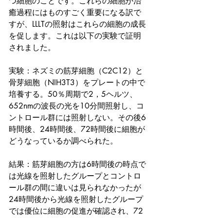
つ細胞のことです。これらの細胞が治
癒過程にはものすごく重要になる訳で
すが、LLLTの照射はこれらの細胞の成長
を促します。これは以下の実験で証明
されました。
実験：ネズミの筋芽細胞（C2C12）と
骨芽細胞（NIH3T3）をプレートの中で
培養する。50％周期で2，5ヘルツ、
652nmの波長の光を10分間照射し、コ
ントロール群には照射しない。その後6
時間後、24時間後、72時間後に細胞が
どうなっているか調べられた。
結果：筋芽細胞の方は6時間後の時点で
は光線を照射したグループとコントロ
ール群の間に違いは見られなかったが
24時間後から光線を照射したグループ
では優位に細胞の促進が確認され、72