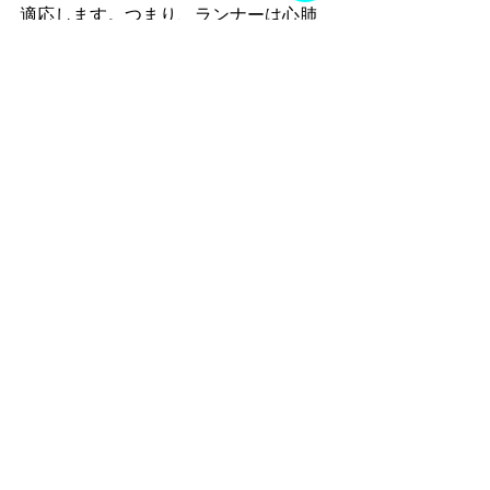
適応します。つまり、ランナーは心肺
機能が強いからと言って、同時に優れ
た自転車競技や水泳の選手にはなれな
いということです。そうすると、何が
起こるかというと、固定バイクで追い
込んでいくと心肺機能の限界に到達す
る前に脚筋がへばってその運動強度を
維持できなくなるのです。心肺機能は
まだいけるけど、脚筋は限界を迎える
というところで脚をリラックスして回
転させるという技術を学ぶことが出来
ました。そもそもランニングのように
脚が地面につかないので、固定バイク
の方が足をスムーズに回転させること
が出来ます。その時に得た感覚を走り
始めてから応用することで、それ以前
よりもリラックスして脚を回転させる
ことが出来るようになりました。