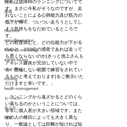
それは故障時のランニングについてで
動画
す。まさに今私がそうなのですが、走
書籍
れないことによる心肺能力及び筋力の
メンバー紹介
低下が怖く、ついつい走ろうとしてし
まう気持ちをなだめているところで
Nutrition
す。
anti-inflammation
どの程度休むと、どの位能力が下がる
のかと、どの位の感覚であれば走って
Network marketing
も悪くならないのか(きっと池上さんも
mental factors
アキレス腱炎が完治していない中で
other things
も、悪化しない範囲で練習をされてい
るものと考えております)をご教示いた
training
だけますと幸いです。」
health mamagement
　ランニングから遠ざかるとどのくら
セールス
い落ちるのかということについては、
走り方
非常に個人差が大きい領域です。また
その人の種目によっても大きく異な
極秘
り、一般論としては距離が短ければ短