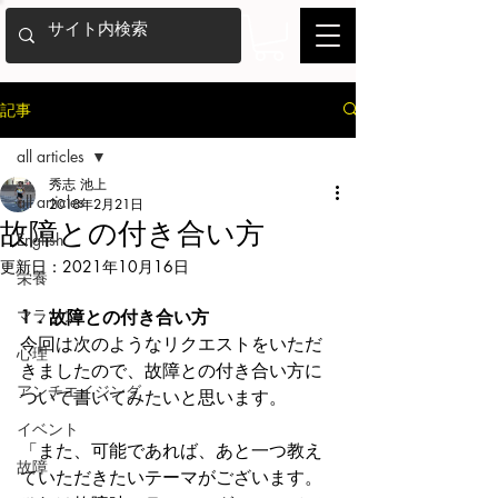
記事
all articles
秀志 池上
all articles
2018年2月21日
故障との付き合い方
English
更新日：
2021年10月16日
栄養
マラソン
1．故障との付き合い方
今回は次のようなリクエストをいただ
心理
きましたので、故障との付き合い方に
アンチエイジング
ついて書いてみたいと思います。
イベント
「また、可能であれば、あと一つ教え
故障
ていただきたいテーマがございます。