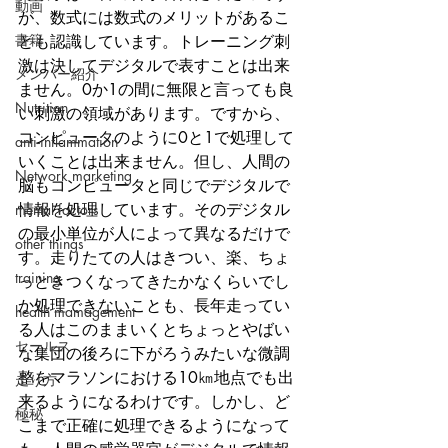
動画
が、数式には数式のメリットがあるこ
書籍
とも認識しています。トレーニング刺
激は決してデジタルで表すことは出来
メンバー紹介
ません。0か1の間に無限と言っても良
Nutrition
い刺激の領域があります。ですから、
コンピュータのように0と1で処理して
anti-inflammation
いくことは出来ません。但し、人間の
Network marketing
脳もコンピュータと同じでデジタルで
情報を処理しています。そのデジタル
mental factors
の最小単位が人によって異なるだけで
other things
す。走りたての人はきつい、楽、ちょ
training
っときつくなってきたかなくらいでし
か処理できないことも、長年走ってい
health mamagement
る人はこのままいくとちょっとやばい
セールス
な集団の後ろに下がろうみたいな微調
整をマラソンにおける10㎞地点でも出
走り方
来るようになるわけです。しかし、ど
極秘
こまで正確に処理できるようになって