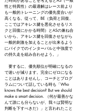
だ時間があることを考えるとAS（一般
性と特異性）の最適解はレース前より
も一般的トレーニングの優先度合いが
高くなる。従って、BE（負荷と回復、
ここではアキレス腱を悪化させるリス
クと回復にかかる時間）とASの兼ね合
いから、アキレス腱を回復させながら
一般的刺激を加えることが出来るよう
にバイクでのインターバルと中強度で
の持久走を組み合わせよう。」　
　要するに、優先順位が明確になるの
で迷いが減ります。完全にゼロになる
ことはありませんし、コーチとプログ
ラムについて話している時も「Who 
knows the best decision? But we should 
make a smart decision. （何が最善かな
んて誰にも分らないが、我々は賢明な
判断を下すべきだ）」と言われたこと