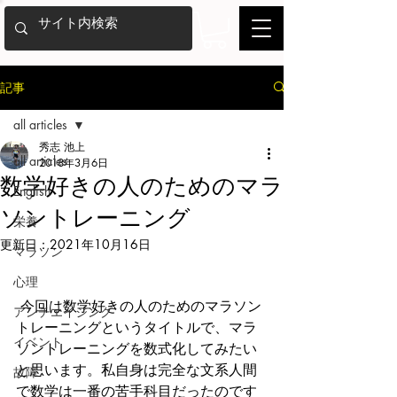
記事
all articles
秀志 池上
all articles
2018年3月6日
数学好きの人のためのマラ
English
ソントレーニング
栄養
更新日：
2021年10月16日
マラソン
心理
 今回は数学好きの人のためのマラソン
アンチエイジング
トレーニングというタイトルで、マラ
イベント
ソントレーニングを数式化してみたい
と思います。私自身は完全な文系人間
故障
で数学は一番の苦手科目だったのです