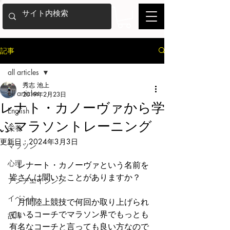
記事
all articles
秀志 池上
all articles
2019年2月23日
レナト・カノーヴァから学
English
ぶマラソントレーニング
栄養
更新日：
2024年3月3日
マラソン
心理
　レナート・カノーヴァという名前を
皆さんは聞いたことがありますか？
アンチエイジング
イベント
　月間陸上競技で何回か取り上げられ
ているコーチでマラソン界でもっとも
故障
有名なコーチと言っても良い方なので