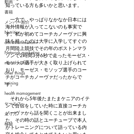
動画
知っている方も多いかと思います。
書籍
　一方で、やっぱりなかなか日本には
メンバー紹介
海外情報が入ってこないのも事実で
Nutrition
す。私が初めてコーチカノーヴァに興
味を持ったのは大学に入学してすぐの
anti-inflammation
月間陸上競技でその年のボストンマラ
Network marketing
ソンで2時間3分6秒で走ったモーゼス・
モソップ選手が大きく取り上げられて
mental factors
おり、モーゼス・モソップ選手のコー
other things
チがコーチカノーヴァだったからで
training
す。
health mamagement
　それから5年後たまたまケニアのイテ
セールス
ンで合宿をしていた時に直接コーチカ
ノーヴァから話を聞くことが出来まし
走り方
た。その時の話とユーチューブで本人
極秘
がトレーニングについて語っている内