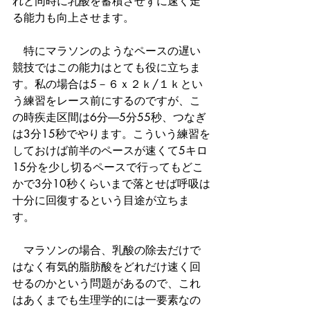
れと同時に乳酸を蓄積させずに速く走
る能力も向上させます。
　特にマラソンのようなペースの遅い
競技ではこの能力はとても役に立ちま
す。私の場合は5－６ｘ２ｋ/１ｋとい
う練習をレース前にするのですが、こ
の時疾走区間は6分―5分55秒、つなぎ
は3分15秒でやります。こういう練習を
しておけば前半のペースが速くて5キロ
15分を少し切るペースで行ってもどこ
かで3分10秒くらいまで落とせば呼吸は
十分に回復するという目途が立ちま
す。
　マラソンの場合、乳酸の除去だけで
はなく有気的脂肪酸をどれだけ速く回
せるのかという問題があるので、これ
はあくまでも生理学的には一要素なの