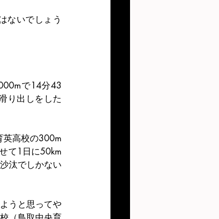
はないでしょう
0mで14分43
の滑り出しをした
英高校の300m
て1日に50km
沙汰でしかない
ようと思ってや
校（鳥取中央育