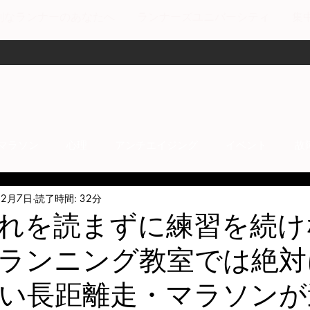
剣なランナーのあなたへ
ランナーズユニバーシティ
集
マラソン
心理
アンチエイジング
イベント
故
12月7日
読了時間: 32分
anti-inflammation
Network marketing
mental factors
れを読まずに練習を続け
ランニング教室では絶対
t
セールス
走り方
極秘
い長距離走・マラソンが