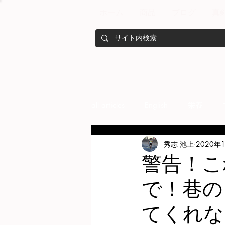
ホーム
商品
ブログ
真
all articles
English
栄養
秀志 池上
2020年
メンバー紹介
Nutrition
警告！こ
で！巷の
training
health mamagemen
てくれな