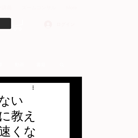
中講義
ズームコンサル
More
ログイン
障
動画
書籍
other things
ない
に教え
速くな