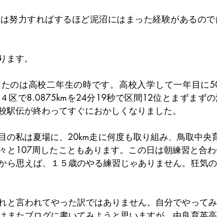
人は努力すればするほど泥沼にはまった経験があるので
ります。
たのは高校二年生の時です。高校入学して一年目に500
区で8.0875kmを24分19秒で区間12位とまずまず
校駅伝が終わってすぐにおかしくなりました。
目の私は夏場に、20km走に何度も取り組み、鳥取中央育
々と107周したこともあります。この日は朝練習と合わせ
から思えば、１５歳のやる練習じゃありません。狂気の
れと言われてやった訳ではありません。自分でやってみ
はまたブログに書いてみようと思いますが、由良育英高