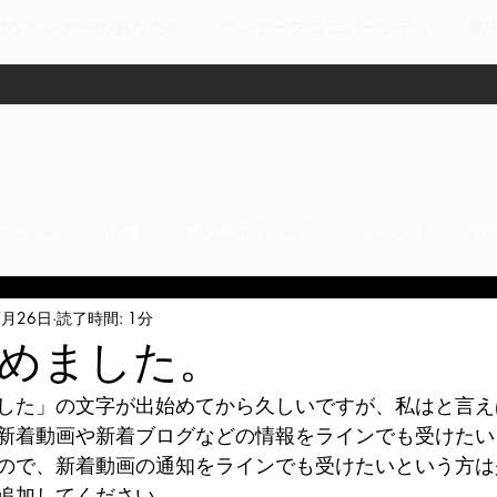
剣なランナーのあなたへ
ランナーズユニバーシティ
集
マラソン
心理
アンチエイジング
イベント
故
7月26日
読了時間: 1分
anti-inflammation
Network marketing
mental factors
めました。
した」の文字が出始めてから久しいですが、私はと言え
t
セールス
走り方
極秘
新着動画や新着ブログなどの情報をラインでも受けたい
ので、新着動画の通知をラインでも受けたいという方は
追加してください。