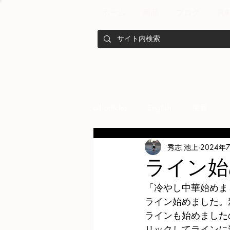
ホーム
商品
ブログ
真
all articles
English
栄養
秀志 池上
2024年
メンバー紹介
Nutrition
ライン始
「冷やし中華始めま
training
health mamagemen
ライン始めました。
ラインも始めました
リックしてラインに