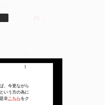
中講義
ズームコンサル
More
ログイン
障
動画
書籍
other things
ば、今更ながら
という方の為に
是非
こちら
をク