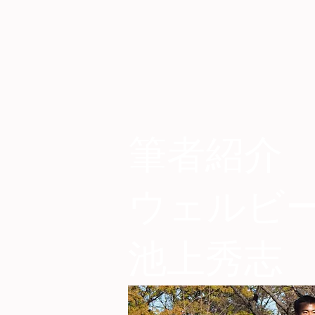
筆者紹介
​ウェルビ
池上秀志