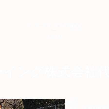
クイックビュー
ランナーズバイブル電子書籍版
価格
￥2,000
ーイング株式会社
経歴
中学 京都府亀岡