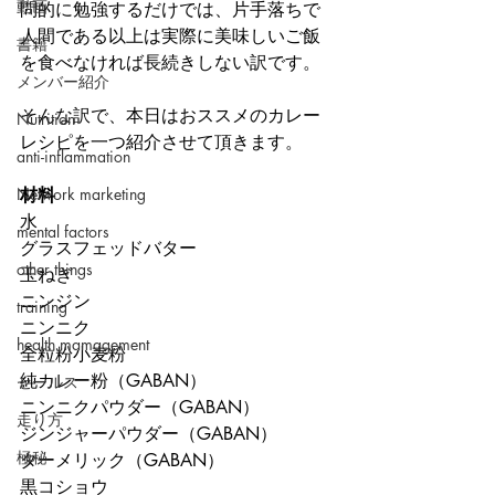
動画
問的に勉強するだけでは、片手落ちで
人間である以上は実際に美味しいご飯
書籍
を食べなければ長続きしない訳です。
メンバー紹介
そんな訳で、本日はおススメのカレー
Nutrition
レシピを一つ紹介させて頂きます。
anti-inflammation
Network marketing
材料
水
mental factors
グラスフェッドバター
other things
玉ねぎ
ニンジン
training
ニンニク
health mamagement
全粒粉小麦粉
純カレー粉（GABAN）
セールス
ニンニクパウダー（GABAN）
走り方
ジンジャーパウダー（GABAN）
極秘
ターメリック（GABAN）
黒コショウ