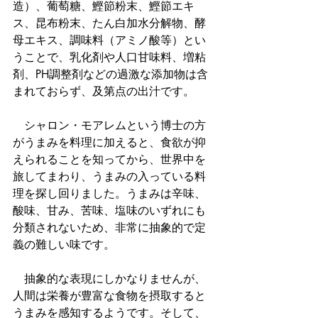
造）、葡萄糖、鰹節粉末、鰹節エキ
ス、昆布粉末、たん白加水分解物、酵
母エキス、調味料（アミノ酸等）とい
うことで、乳化剤や人口甘味料、増粘
剤、PH調整剤などの過激な添加物は含
まれておらず、及第点の出汁です。
　シャロン・モアレムという博士の方
がうまみを料理に加えると、食欲が抑
えられることを知ってから、世界中を
旅してまわり、うまみの入っている料
理を探し回りました。うまみは辛味、
酸味、甘み、苦味、塩味のいずれにも
分類されないため、非常に抽象的で定
義の難しい味です。
　抽象的な表現にしかなりませんが、
人間は栄養が豊富な食物を摂取すると
うまみを感知するようです。そして、