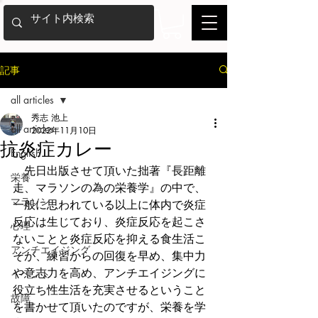
記事
all articles
秀志 池上
all articles
2022年11月10日
抗炎症カレー
English
　先日出版させて頂いた拙著『長距離
栄養
走、マラソンの為の栄養学』の中で、
マラソン
一般に思われている以上に体内で炎症
反応は生じており、炎症反応を起こさ
心理
ないことと炎症反応を抑える食生活こ
アンチエイジング
そが、練習からの回復を早め、集中力
や意志力を高め、アンチエイジングに
イベント
役立ち性生活を充実させるということ
故障
を書かせて頂いたのですが、栄養を学