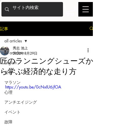
記事
all articles
秀志 池上
all articles
2022年8月29日
匠のランニングシューズか
English
ら学ぶ経済的な走り方
栄養
マラソン
https://youtu.be/0cNxIU6jfOA
心理
アンチエイジング
イベント
故障