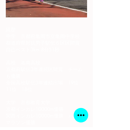
経歴
中学 京都府亀岡市立亀岡中学校
都道府県対抗男子駅伝６区区間賞
自己ベスト3km 8分51秒
高校 洛南高校
京都府駅伝3年連続区間賞 チーム
も優勝
全国高校駅伝3年連続出場 19位
11位 18位
大学 京都教育大学
京都インカレ10000m優勝
関西インカレ10000m優勝 ハーフ
マラソン優勝
西日本インカレ 5000m 2位