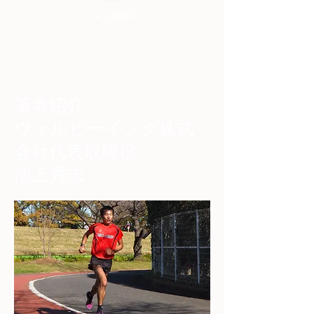
価格
￥2,000
筆者紹介
​ウェルビーイング株式
会社代表取締役
池上秀志