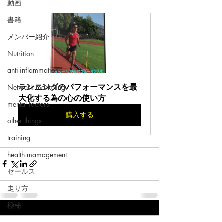
動画
書籍
メンバー紹介
Nutrition
anti-inflammation
Network marketing
ランニングのパフォーマンスを最
大化する為の心の使い方
mental factors
購入する
other things
training
health mamagement
セールス
走り方
極秘