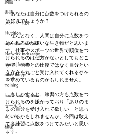
動画
書籍
　あなたは自分に点数をつけられるの
は好きでしょうか？
メンバー紹介
Nutrition
　なんとなく、人間は自分に点数をつ
けられるのが嫌いな生き物だと思いま
anti-inflammation
す。仕事やスポーツの世界で順位をつ
Network marketing
けられるのは仕方がないとしてもどこ
mental factors
かで、他者との比較ではなく自分とい
う存在を丸ごと受け入れてくれる存在
other things
を求めているものかもしれません。
training
　もしかすると、練習の方も点数をつ
health mamagement
けられるのを嫌がっており「ありのま
セールス
まの自分を受け入れて欲しい」と思っ
走り方
ているかもしれませんが、今回は敢え
て各練習に点数をつけてみたいと思い
極秘
ます。