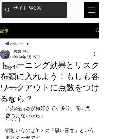
記事
all articles
秀志 池上
all articles
2024年3月19日
トレーニング効果とリスク
English
を頭に入れよう！もしも各
栄養
ワークアウトに点数をつけ
マラソン
るなら？
心理
「君のことがね好きです多分、僕に点
アンチエイジング
数つけないから」
イベント
故障
　というのはB’ｚの「黒い青春」という
歌詞の一部です。