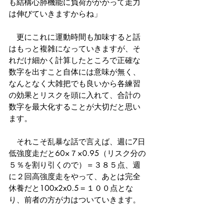
も結構心肺機能に負荷がかかって走力
は伸びていきますからね」
　更にこれに運動時間も加味すると話
はもっと複雑になっていきますが、そ
れだけ細かく計算したところで正確な
数字を出すこと自体には意味が無く、
なんとなく大雑把でも良いから各練習
の効果とリスクを頭に入れて、合計の
数字を最大化することが大切だと思い
ます。
　それこそ乱暴な話で言えば、週に7日
低強度走だと60×７×0.95（リスク分の
５％を割り引くので）＝３８５点、週
に２回高強度走をやって、あとは完全
休養だと100x2x0.5＝１００点とな
り、前者の方が力はついていきます。