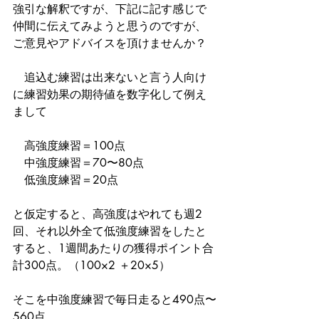
強引な解釈ですが、下記に記す感じで
仲間に伝えてみようと思うのですが、
ご意見やアドバイスを頂けませんか？
　追込む練習は出来ないと言う人向け
に練習効果の期待値を数字化して例え
まして
　高強度練習＝100点
　中強度練習＝70〜80点
　低強度練習＝20点
と仮定すると、高強度はやれても週2
回、それ以外全て低強度練習をしたと
すると、1週間あたりの獲得ポイント合
計300点。（100×2 ＋20×5）
そこを中強度練習で毎日走ると490点〜
560点