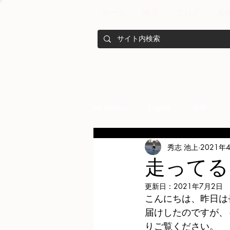
ホーム
商品
ブログ
真
all articles
English
栄養
秀志 池上
2021年
メンバー紹介
Nutrition
走ってる
更新日：
2021年7月2日
training
health mamagemen
こんにちは、昨日は
届けしたのですが、
りご覧ください。