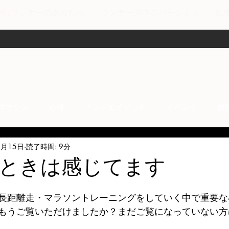
剣なランナーのあなたへ
ランナーズユニバーシティ
集
マラソン
心理
アンチエイジング
イベント
故
4月15日
読了時間: 9分
anti-inflammation
Network marketing
mental factors
ときは感じてます
t
セールス
走り方
極秘
長距離走・マラソントレーニングをしていく中で重要な
もうご覧いただけましたか？まだご覧になっていない方は