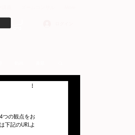
中講義
ズームコンサル
More
ログイン
障
動画
書籍
other things
4つの観点をお
下記のURLよ