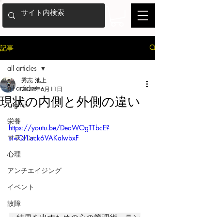
記事
all articles
秀志 池上
all articles
2024年6月11日
現状の内側と外側の違い
English
栄養
https://youtu.be/DeaWOgTTbcE?
マラソン
si=QI1ack6VAKaIwbxF
心理
アンチエイジング
イベント
故障