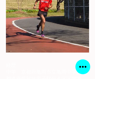
経歴
中学 京都府亀岡市立亀岡中学校
都道府県対抗男子駅伝６区区間賞
自己ベスト3km 8分51秒
高校 洛南高校
京都府駅伝3年連続区間賞 チーム
も優勝
全国高校駅伝3年連続出場 19位
11位 18位