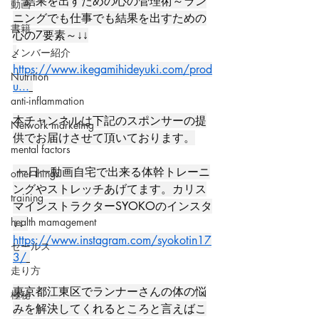
　結果を出すための心の管理術～ラン
動画
ニングでも仕事でも結果を出すための
書籍
心の7要素～↓↓
メンバー紹介
https://www.ikegamihideyuki.com/prod
Nutrition
u...
anti-inflammation
本チャンネルは下記のスポンサーの提
Network marketing
供でお届けさせて頂いております。
mental factors
 一日一動画自宅で出来る体幹トレーニ
other things
ングやストレッチあげてます。カリス
training
マインストラクターSYOKOのインスタ
health mamagement
↓↓ 
https://www.instagram.com/syokotin17
セールス
3/
走り方
東京都江東区でランナーさんの体の悩
極秘
みを解決してくれるところと言えばこ