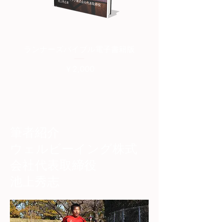
ランナーズバイブル電子書籍版
ランナーズバイブル紙
価格
￥2,000
筆者紹介
​ウェルビーイング株式
会社代表取締役
池上秀志