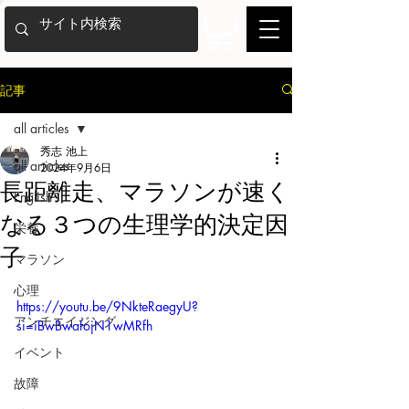
記事
all articles
秀志 池上
all articles
2024年9月6日
長距離走、マラソンが速く
English
なる３つの生理学的決定因
栄養
子
マラソン
心理
https://youtu.be/9NkteRaegyU?
アンチエイジング
si=iBwBwafojN1wMRfh
イベント
故障