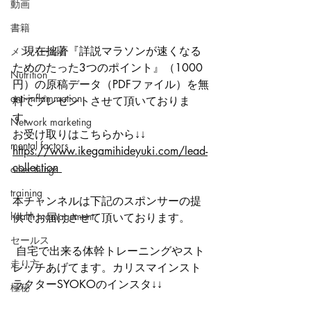
動画
書籍
　現在拙著『詳説マラソンが速くなる
メンバー紹介
ためのたった3つのポイント』（1000
Nutrition
円）の原稿データ（PDFファイル）を無
anti-inflammation
料でプレゼントさせて頂いておりま
す。 
Network marketing
お受け取りはこちらから↓↓ 
mental factors
https://www.ikegamihideyuki.com/lead-
collection 
other things
training
本チャンネルは下記のスポンサーの提
health mamagement
供でお届けさせて頂いております。
セールス
 自宅で出来る体幹トレーニングやスト
走り方
レッチあげてます。カリスマインスト
ラクターSYOKOのインスタ↓↓
極秘