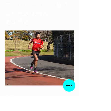
​ウェルビーイング株式
会社代表取締役
池上秀志
経歴
中学 京都府亀岡市立亀岡中学校
都道府県対抗男子駅伝６区区間賞