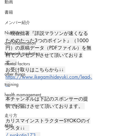
動画
書籍
メンバー紹介
Nutrition
　現在拙著『詳説マラソンが速くなる
ためのたった3つのポイント』（1000
anti-inflammation
円）の原稿データ（PDFファイル）を無
Network marketing
料でプレゼントさせて頂いておりま
す。 
mental factors
お受け取りはこちらから↓↓ 
other things
https://www.ikegamihideyuki.com/lead-
.
..
training
health mamagement
本チャンネルは下記のスポンサーの提
セールス
供でお届けさせて頂いております。 
走り方
カリスマインストラクターSYOKOのイ
極秘
ンスタ↓↓ 
/ syokotin173  