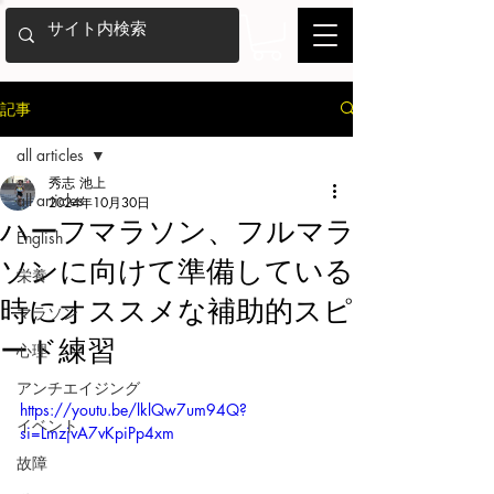
記事
all articles
秀志 池上
all articles
2024年10月30日
ハーフマラソン、フルマラ
English
ソンに向けて準備している
栄養
時にオススメな補助的スピ
マラソン
ード練習
心理
アンチエイジング
https://youtu.be/lklQw7um94Q?
イベント
si=LmzjvA7vKpiPp4xm
故障