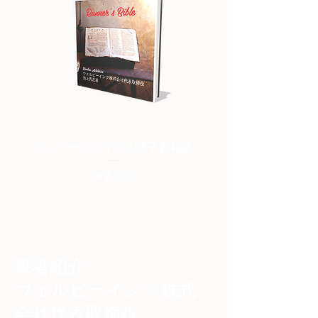
ランナーズバイブル電子書籍版
ランナーズバイブル紙
価格
￥2,000
筆者紹介
​ウェルビーイング株式
会社代表取締役