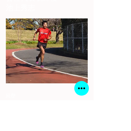
池上秀志
経歴
中学 京都府亀岡市立亀岡中学校
都道府県対抗男子駅伝６区区間賞
自己ベスト3km 8分51秒
高校 洛南高校