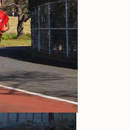
中学 京都府亀岡
都道府県対抗男子
3km 8分51秒
高校 洛南高校
京都府駅伝3年連
全国高校駅伝3年連
大学 京都教育大
京都インカレ1000
関西インカレ100
勝
西日本インカレ 500
京都選手権 1000
近畿選手権 1000
谷川真理ハーフマ
グアムハーフマラ