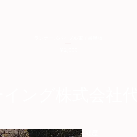
クイックビュー
ランナーズバイブル電子書籍版
価格
￥2,000
ーイング株式会社
経歴