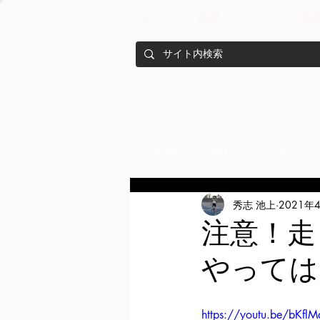
ホーム
商品
ブログ
真
all articles
English
栄養
秀志 池上
2021年
メンバー紹介
Nutrition
注意！走
やっては
training
health mamagemen
https://youtu.be/bKfl