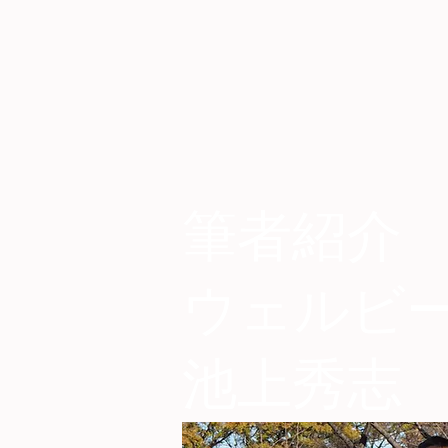
筆者紹介
​ウェルビ
池上秀志