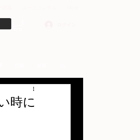
中講義
ズームコンサル
More
ログイン
障
動画
書籍
other things
い時に