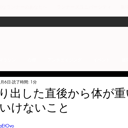
剣なランナーのあなたへ
ランナーズユニバーシティ
集
マラソン
心理
アンチエイジング
イベント
故
4月6日
読了時間: 1分
anti-inflammation
Network marketing
mental factors
り出した直後から体が重
いけないこと
t
セールス
走り方
極秘
MaEtOvo