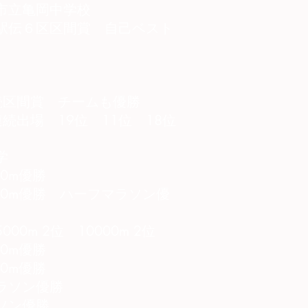
市立亀岡中学校
駅伝６区区間賞 自己ベスト
続区間賞 チームも優勝
続出場 19位 11位 18位
学
0m優勝
00m優勝 ハーフマラソン優
0m 2位 10000m 2位
0m優勝
0m優勝
ラソン優勝
ソン優勝