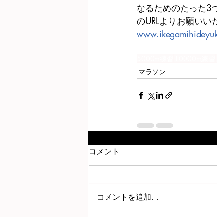
なるためのたった3
のURLよりお願いい
www.ikegamihideyu
5000m練習
10000m練習
マラソン
コメント
コメントを追加…