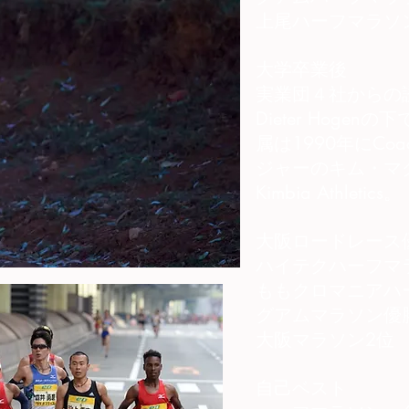
上尾ハーフマラソ
大学卒業後
実業団４社からの
Dieter Hog
属は1990年にCo
ジャーのキム・マ
Kimbia Athletics。
大阪ロードレース
ハイテクハーフマ
ももクロマニアハ
グアムマラソン優
大阪マラソン2位
自己ベスト