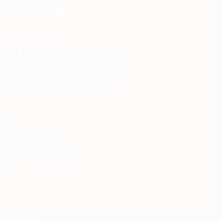
ン一般の部優勝
誘いを断り、ドイツ人コーチ
enの下でトレーニングを続ける。所
ach Hogen、イギリス人マネー
クドナルドらで立ち上げた
優勝
ラソン二連覇
ーフマラソン2位
勝