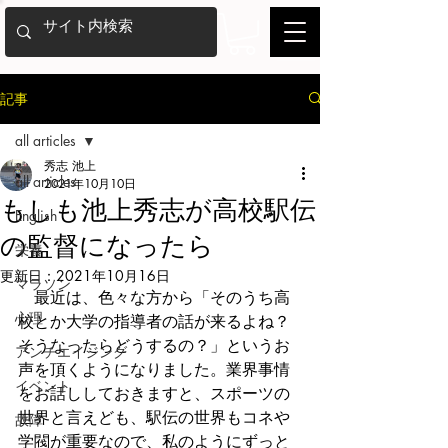
記事
all articles
秀志 池上
all articles
2021年10月10日
もしも池上秀志が高校駅伝
English
の監督になったら
栄養
更新日：
2021年10月16日
マラソン
　最近は、色々な方から「そのうち高
心理
校とか大学の指導者の話が来るよね？
そうなったらどうするの？」というお
アンチエイジング
声を頂くようになりました。業界事情
イベント
をお話ししておきますと、スポーツの
世界と言えども、駅伝の世界もコネや
故障
学閥が重要なので、私のようにずっと