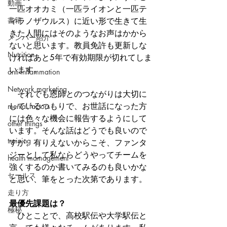
動画
一匹オオカミ（一匹ライオンと一匹テ
書籍
ィラノザウルス）に近い形で生きて生
きた人間にはそのようなお声はかから
メンバー紹介
ないと思います。教員免許も更新しな
Nutrition
ければあと5年で有効期限が切れてしま
います。
anti-inflammation
Network marketing
　それでも恩師とのつながりは大切に
しているつもりで、お世話になった方
mental factors
には色々な機会に報告するようにして
other things
います。そんな話はどうでも良いので
training
すが、有りえないからこそ、ファンタ
ジーとして私ならどうやってチームを
health mamagement
強くするのか書いてみるのも良いかな
セールス
と思い、筆をとった次第であります。
走り方
最優先課題は？
極秘
　ひとことで、高校駅伝や大学駅伝と