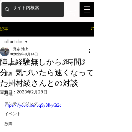
記事
all articles
秀志 池上
all articles
2022年8月14日
陸上経験無しから3時間3
English
分。気づいたら速くなって
栄養
た川村綾さんとの対談
マラソン
更新日：
2023年2月25日
心理
アンチエイジング
https://youtu.be/uqSy8R-yQ2c
イベント
故障