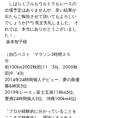
　しばらくフルもウルトラもレースの
出場予定はありませんが、良い結果が
出たらご報告させて頂いてもよろしい
でしょうか(^^) 長文失礼しました。 そ
れでは、本当にありがとうございまし
た！」
 坂本智子様
（自己ベスト　マラソン3時間２５
分　 
初100km2002秋田(11゜36)、2005秋
田(9゜43) 
2014年24時間個人デビュー、夢の島優
勝&神宮3位 
2019年レース→富士五湖118km5位、
豊洲24時間個人3位、沖縄100km4位) 
「プロが経験的に分かっていることを
ここまで抽象化し、理論にまとめ上