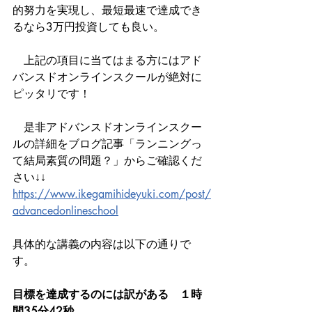
的努力を実現し、最短最速で達成でき
るなら3万円投資しても良い。
　上記の項目に当てはまる方にはアド
バンスドオンラインスクールが絶対に
ピッタリです！　
　是非アドバンスドオンラインスクー
ルの詳細をブログ記事「ランニングっ
て結局素質の問題？」からご確認くだ
さい↓↓ 
https://www.ikegamihideyuki.com/post/
advancedonlineschool
具体的な講義の内容は以下の通りで
す。 
目標を達成するのには訳がある　１時
間35分42秒