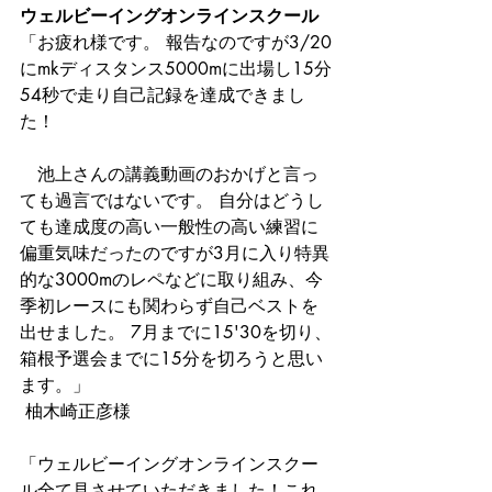
ウェルビーイングオンラインスクール
「お疲れ様です。 報告なのですが3/20
にmkディスタンス5000mに出場し15分
54秒で走り自己記録を達成できまし
た！ 
　池上さんの講義動画のおかげと言っ
ても過言ではないです。 自分はどうし
ても達成度の高い一般性の高い練習に
偏重気味だったのですが3月に入り特異
的な3000mのレペなどに取り組み、今
季初レースにも関わらず自己ベストを
出せました。 7月までに15'30を切り、
箱根予選会までに15分を切ろうと思い
ます。」
 柚木崎正彦様 
「ウェルビーイングオンラインスクー
ル全て見させていただきました！これ