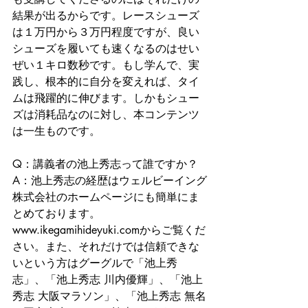
結果が出るからです。レースシューズ
は１万円から３万円程度ですが、良い
シューズを履いても速くなるのはせい
ぜい１キロ数秒です。もし学んで、実
践し、根本的に自分を変えれば、タイ
ムは飛躍的に伸びます。しかもシュー
ズは消耗品なのに対し、本コンテンツ
は一生ものです。 
Q：講義者の池上秀志って誰ですか？ 
A：池上秀志の経歴はウェルビーイング
株式会社のホームページにも簡単にま
とめております。
www.ikegamihideyuki.comからご覧くだ
さい。また、それだけでは信頼できな
いという方はグーグルで「池上秀
志」、「池上秀志 川内優輝」、「池上
秀志 大阪マラソン」、「池上秀志 無名