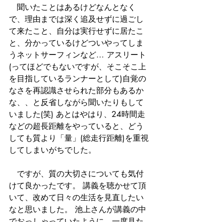
　聞いたことはあるけどなんとなく
で、理由までは深く追及せずに過ごし
て来たこと、自分は実行せずに居たこ
と、分かっているけどついやってしま
うネットサーフィンなど… アスリート
(ってほどでもないですが、そこそこ上
を目指しているランナーとして)自覚の
なさを再認識させられた部分もあるか
な、、と反省しながら聞いたりもして
いました(笑) あとはやはり、24時間走
などの超長距離をやっていると、どう
しても質より「量」(総走行距離)を重視
してしまいがちでした。 
　ですが、質の大切さについても気付
けて良かったです。 講義を聴かせて頂
いて、改めて日々の生活を見直したい
なと思いました。 池上さんが講義の中
でおっしゃっていたように、一度見た