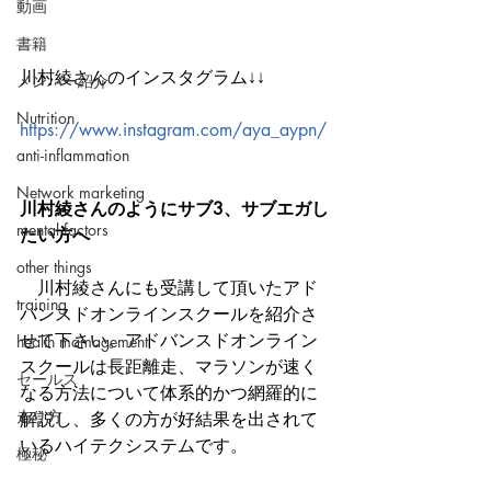
動画
書籍
川村綾さんのインスタグラム↓↓
メンバー紹介
Nutrition
https://www.instagram.com/aya_aypn/
anti-inflammation
Network marketing
川村綾さんのようにサブ3、サブエガし
mental factors
たい方へ
other things
　川村綾さんにも受講して頂いたアド
training
バンスドオンラインスクールを紹介さ
せて下さい。アドバンスドオンライン
health mamagement
スクールは長距離走、マラソンが速く
セールス
なる方法について体系的かつ網羅的に
走り方
解説し、多くの方が好結果を出されて
いるハイテクシステムです。
極秘