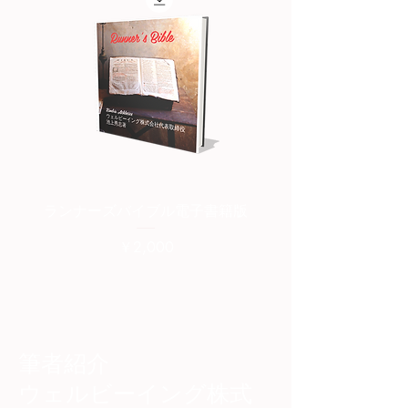
ランナーズバイブル電子書籍版
ランナーズバイブル紙
価格
￥2,000
筆者紹介
​ウェルビーイング株式