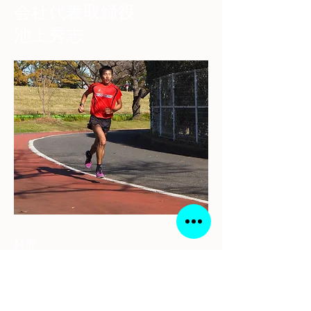
会社代表取締役
池上秀志
経歴
中学 京都府亀岡市立亀岡中学校
都道府県対抗男子駅伝６区区間賞
自己ベスト3km 8分51秒