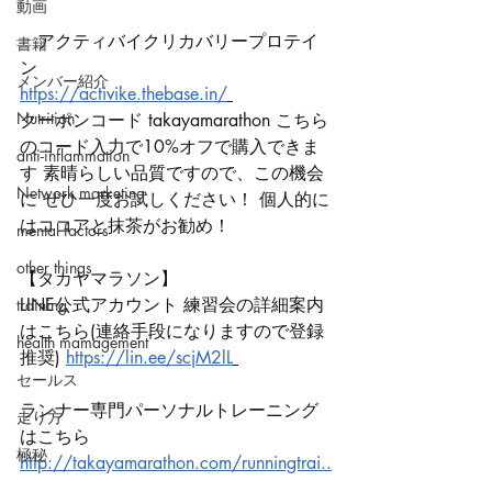
動画
　アクティバイクリカバリープロテイ
書籍
ン 
メンバー紹介
https://activike.thebase.in/
Nutrition
クーポンコード takayamarathon こちら
のコード入力で10%オフで購入できま
anti-inflammation
す 素晴らしい品質ですので、この機会
Network marketing
に ぜひ一度お試しください！ 個人的に
はココアと抹茶がお勧め！ 
mental factors
other things
【タカヤマラソン】
LINE公式アカウント 練習会の詳細案内
training
はこちら(連絡手段になりますので登録
health mamagement
推奨) 
https://lin.ee/scjM2lL
セールス
ランナー専門パーソナルトレーニング
走り方
はこちら 
極秘
http://takayamarathon.com/runningtrai..
.