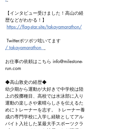
【インタビュー受けました！高山の経
歴などがわかる！】
https://flag-star.site/takayamarathon/
 Twitterポツポツ呟いてます 
/ takayamarathon  
お仕事の依頼はこちら 
info@milestone-
run.com
◆高山敦史の経歴◆ 
幼少期から運動が大好きで中学校は陸
上の投擲種目、高校では水泳部に入り
運動の楽しさや素晴らしさを伝えるた
めにトレーナーを志す。 トレーナー養
成の専門学校に入学し経験としてアル
バイト入社した某最大手スポーツクラ