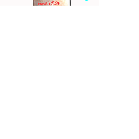
ランナーズバイブル電子書籍版
ランナーズバイブル紙
価格
￥2,000
筆者紹介
​ウェルビーイング株式
会社代表取締役