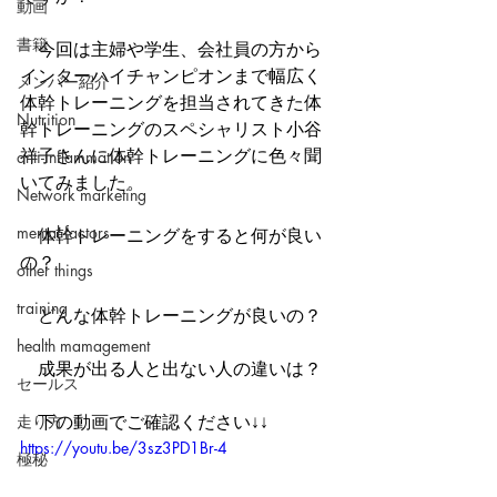
動画
書籍
　今回は主婦や学生、会社員の方から
インターハイチャンピオンまで幅広く
メンバー紹介
体幹トレーニングを担当されてきた体
Nutrition
幹トレーニングのスペシャリスト小谷
祥子さんに体幹トレーニングに色々聞
anti-inflammation
いてみました。
Network marketing
mental factors
　体幹トレーニングをすると何が良い
の？
other things
training
　どんな体幹トレーニングが良いの？
health mamagement
　成果が出る人と出ない人の違いは？
セールス
走り方
　下の動画でご確認ください↓↓
https://youtu.be/3sz3PD1Br-4
極秘