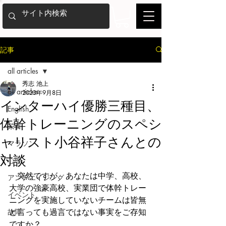
記事
all articles
秀志 池上
all articles
2023年9月8日
インターハイ優勝三種目、
English
体幹トレーニングのスペシ
栄養
ャリスト小谷祥子さんとの
マラソン
対談
心理
　突然ですが、あなたは中学、高校、
アンチエイジング
大学の強豪高校、実業団で体幹トレー
イベント
ニングを実施していないチームは皆無
故障
と言っても過言ではない事実をご存知
ですか？