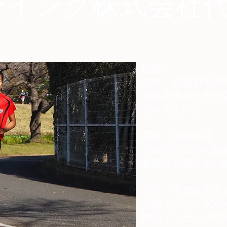
ーイング株式会社
経歴
中学 京都府亀岡
都道府県対抗男子
3km 8分51秒
高校 洛南高校
京都府駅伝3年連
全国高校駅伝3年連
大学 京都教育大
京都インカレ1000
関西インカレ100