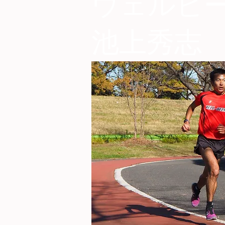
​ウェルビ
池上秀志