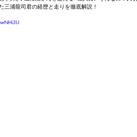
た三浦龍司君の経歴と走りを徹底解説！
kpwNHi3U