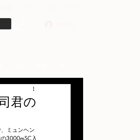
中講義
ズームコンサル
More
ログイン
障
動画
書籍
other things
龍司君の
で、ミュンヘン
3000mSC入