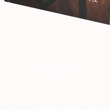
クイックビュー
ランナーズバイブル電子書籍版
価格
￥2,000