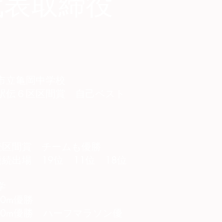
代表取締役
市立亀岡中学校
駅伝６区区間賞 自己ベスト
続区間賞 チームも優勝
続出場 19位 11位 18位
学
0m優勝
00m優勝 ハーフマラソン優