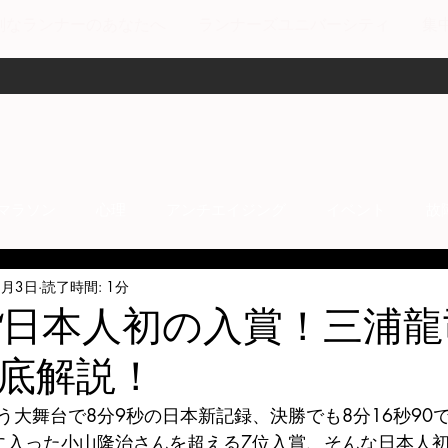
剣なランナーのあなたへ
ランナーズユニバーシティ
集
マラソン
心理
アンチエイジング
イベント
故
8月3日
読了時間: 1分
anti-inflammation
Network marketing
mental factors
mSC日本人初の入賞！三浦
底解説！
t
セールス
走り方
極秘
う大舞台で8分9秒の日本新記録、決勝でも8分16秒90
に入った小山隆治さんを超える7位入賞、そんな日本人初の