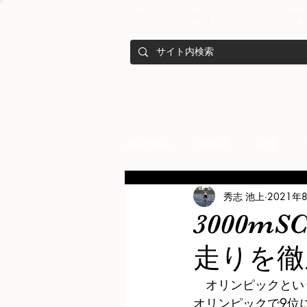
ホーム
商品
ブログ
真
all articles
English
栄養
秀志 池上
2021年
メンバー紹介
Nutrition
3000
走りを徹
training
health mamagemen
　オリンピックとい
オリンピックで9位