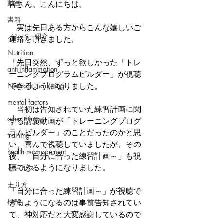
動画
皆さん、こんにちは。
書籍
　実は先日ある方からこんな嬉しいご
メンバー紹介
連絡を頂きました。
Nutrition
「先日突然、ずっと欲しかった「トレ
anti-inflammation
ーニングプログラムビルダー」が視聴
Network marketing
できるようになりました。
mental factors
　当初は告知されていた練習計画に関
other things
する講義動画が「トレーニングプログ
ラムビルダー」のことだったのかと思
training
い、喜んで視聴していましたが、その
health mamagement
後、「自分に合った練習計画～」も視
聴できるようになりました。
セールス
走り方
「自分に合った練習計画～」が視聴で
極秘
きるようになるのは事前告知されてい
て、神対応だと大変感謝しているので