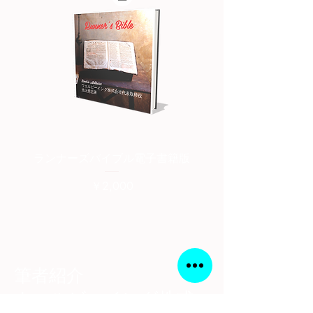
ランナーズバイブル電子書籍版
ランナーズバイブル紙
価格
￥2,000
筆者紹介
​ウェルビーイング株式