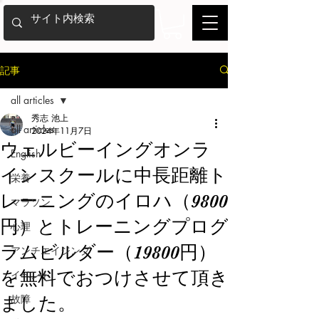
記事
all articles
秀志 池上
all articles
2024年11月7日
ウェルビーイングオンラ
English
インスクールに中長距離ト
栄養
レーニングのイロハ（9800
マラソン
円）とトレーニングプログ
心理
ラムビルダー（19800円）
アンチエイジング
を無料でおつけさせて頂き
イベント
故障
ました。