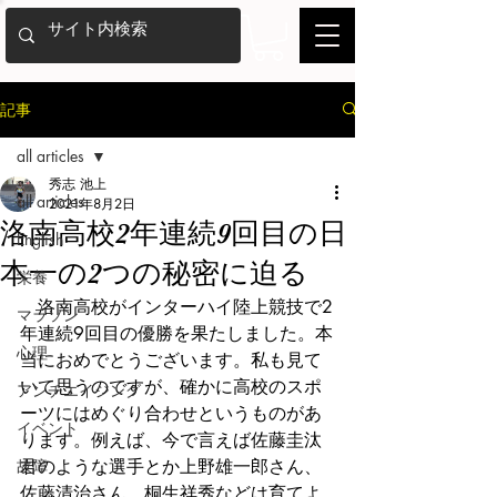
記事
all articles
秀志 池上
all articles
2021年8月2日
洛南高校2年連続9回目の日
English
本一の2つの秘密に迫る
栄養
　洛南高校がインターハイ陸上競技で2
マラソン
年連続9回目の優勝を果たしました。本
心理
当におめでとうございます。私も見て
いて思うのですが、確かに高校のスポ
アンチエイジング
ーツにはめぐり合わせというものがあ
イベント
ります。例えば、今で言えば佐藤圭汰
故障
君のような選手とか上野雄一郎さん、
佐藤清治さん、桐生祥秀などは育てよ