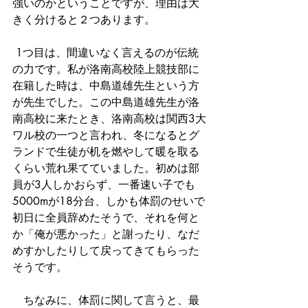
強いのかということですが、理由は大
きく分けると２つあります。
 1つ目は、間違いなく言えるのが伝統
の力です。私が洛南高校陸上競技部に
在籍した時は、中島道雄先生という方
が先生でした。この中島道雄先生が洛
南高校に来たとき、洛南高校は関西3大
ワル校の一つと言われ、冬になるとグ
ランドで生徒が机を燃やして暖を取る
くらい荒れ果てていました。初めは部
員が3人しかおらず、一番速い子でも
5000mが18分台、しかも体罰のせいで
初日に全員辞めたそうで、それを何と
か「俺が悪かった」と謝ったり、なだ
めすかしたりして戻ってきてもらった
そうです。
　ちなみに、体罰に関して言うと、最