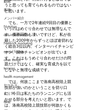
動画
うと思っても育てられるものではない
書籍
と思います。
メンバー紹介
　でも、一方で2年連続9回目の優勝と
Nutrition
いうのはめぐり合わせでは無理なんで
す。優勝回数も凄いですけど、私が在
anti-inflammation
籍した2009年からずっとほぼ途切れな
Network marketing
く総合3位以内、インターハイチャンピ
mental factors
オン、国体チャンピオンが出ていま
す。これはもうめぐり合わせだけの問
other things
題だけではなく、確実な育成力を以て
training
しないと無理な成績です。
health mamagement
　では、何故ここまで洛南高校陸上競
セールス
技部が強いのかということを切り口
走り方
に、今日は私たちのランニングにも活
かせる部分を考えたいと思います。で
極秘
は、洛南高校陸上競技部が何故かくも