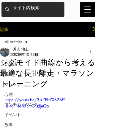
記事
all articles
秀志 池上
all articles
2024年10月3日
シグモイド曲線から考える
English
最適な長距離走・マラソン
栄養
トレーニング
マラソン
心理
https://youtu.be/3tk7PbYXB2M?
アンチエイジング
si=oPN4n5umOizJjeQo
イベント
故障