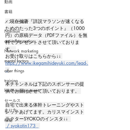
動画
書籍
　現在拙著『詳説マラソンが速くなる
メンバー紹介
ためのたった3つのポイント』（1000
Nutrition
円）の原稿データ（PDFファイル）を無
anti-inflammation
料でプレゼントさせて頂いておりま
す。 
Network marketing
お受け取りはこちらから↓↓ 
mental factors
https://www.ikegamihideyuki.com/lead-.
..
other things
training
本チャンネルは下記のスポンサーの提
health mamagement
供でお届けさせて頂いております。 
セールス
自宅で出来る体幹トレーニングやスト
走り方
レッチあげてます。カリスマインスト
ラクターSYOKOのインスタ↓↓ 
極秘
 / syokotin173  