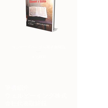
ランナーズバイブル電子書籍版
ランナーズバイブル紙
価格
￥2,000
筆者紹介
​ウェルビーイング株式
会社代表取締役