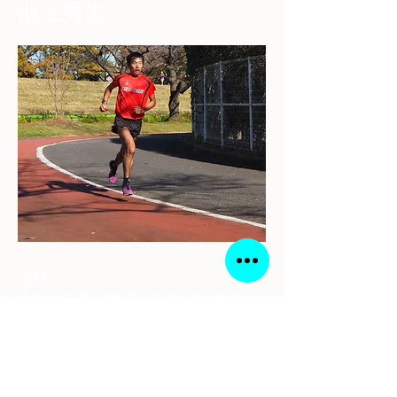
池上秀志
経歴
中学 京都府亀岡市立亀岡中学校
都道府県対抗男子駅伝６区区間賞
自己ベスト3km 8分51秒
高校 洛南高校