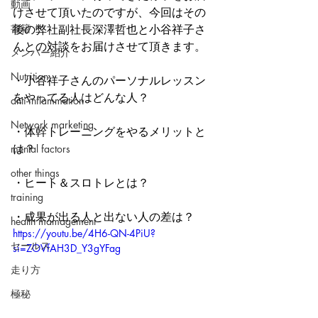
動画
けさせて頂いたのですが、今回はその
書籍
後の弊社副社長深澤哲也と小谷祥子さ
んとの対談をお届けさせて頂きます。
メンバー紹介
Nutrition
・小谷祥子さんのパーソナルレッスン
をやってる人はどんな人？
anti-inflammation
Network marketing
・体幹トレーニングをやるメリットと
は？
mental factors
other things
・ヒート＆スロトレとは？
training
・成果が出る人と出ない人の差は？
health mamagement
https://youtu.be/4H6-QN-4PiU?
セールス
si=ZOVfAH3D_Y3gYFag
走り方
極秘