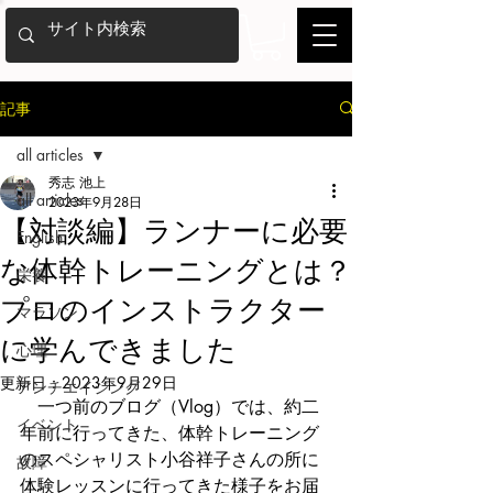
記事
all articles
秀志 池上
all articles
2023年9月28日
【対談編】ランナーに必要
English
な体幹トレーニングとは？
栄養
プロのインストラクター
マラソン
に学んできました
心理
更新日：
2023年9月29日
アンチエイジング
　一つ前のブログ（Vlog）では、約二
イベント
年前に行ってきた、体幹トレーニング
のスペシャリスト小谷祥子さんの所に
故障
体験レッスンに行ってきた様子をお届