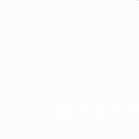
クイックビュー
ランナーズバイブル電子書籍版
価格
￥2,000
ーイング株式会社