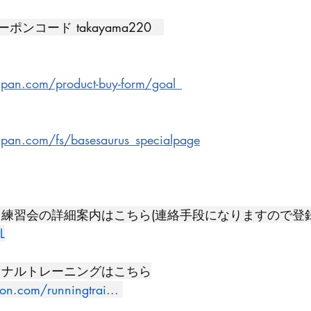
ンコード takayama220　
japan.com/product-buy-form/goal_
japan.com/fs/basesaurus_specialpage
ト 練習会の詳細案内はこちら(連絡手段になりますので登録
L
ソナルトレーニングはこちら
hon.com/runningtrai
...