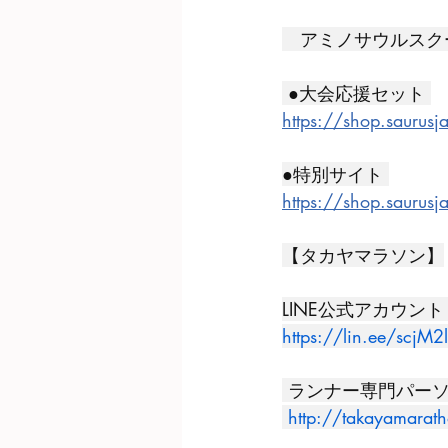
　アミノサウルスクーポ
 ●大会応援セット 
https://shop.saurus
●特別サイト 
https://shop.saurus
【タカヤマラソン】
LINE公式アカウン
https://lin.ee/scjM2l
 ランナー専門パー
http://takayamarat