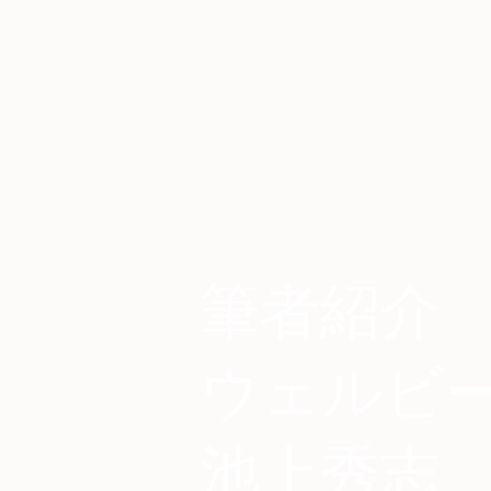
筆者紹介
​ウェルビ
池上秀志