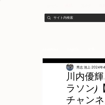
ホーム
商品
ブログ
真
all articles
English
栄養
秀志 池上
2024年
メンバー紹介
Nutrition
川内優輝
ラソン)
training
health mamagemen
チャンネ