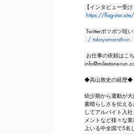
【インタビュー受け
https://flag-star.si
 Twitterポツポツ呟
  / takayamarathon  
 お仕事の依頼はこち
info@milestone-run.
◆高山敦史の経歴◆
幼少期から運動が大
素晴らしさを伝える
してアルバイト入社
メントなど様々な業務
上いる中全国で5名