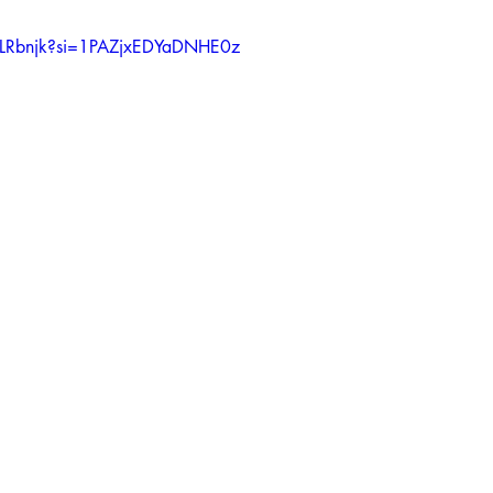
FdLRbnjk?si=1PAZjxEDYaDNHE0z