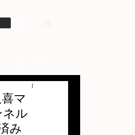
中講義
ズームコンサル
More
ログイン
障
動画
書籍
other things
久喜マ
ンネル
録済み