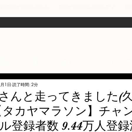
剣なランナーのあなたへ
ランナーズユニバーシティ
集
マラソン
心理
アンチエイジング
イベント
故
4月1日
読了時間: 2分
anti-inflammation
Network marketing
mental factors
さんと走ってきました(
【タカヤマラソン】チャ
t
セールス
走り方
極秘
ル登録者数 9.44万人登