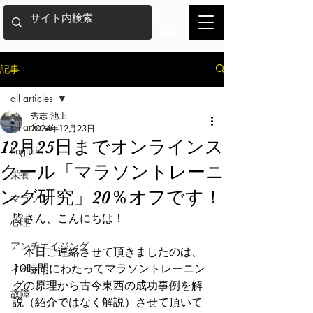
記事
all articles
秀志 池上
all articles
2024年12月23日
12月25日までオンラインス
English
クール「マラソントレーニ
栄養
ング研究」20％オフです！
マラソン
皆さん、こんにちは！
心理
アンチエイジング
　本日ご連絡させて頂きましたのは、
10時間にわたってマラソントレーニン
イベント
グの原理から古今東西の成功事例を解
故障
説（紹介ではなく解説）させて頂いて