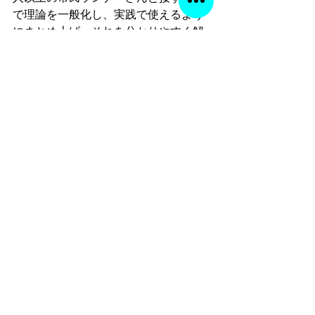
で理論を一般化し、実践で使えるよう
にまとめ上げ、それを分かりやすく解
説することに誇りを持っており、先述
の通り過去4年間でのべ約1万人の方に
書籍とオンラインスクールを販売して
きております。
　京都教育大学教育学部社会領域専攻
を卒業し、中学校社会と高校の地歴公
民の教員免許を取得し、長距離走、マ
ラソントレーニングの真理を分かりや
すく解説することに誇りを持っており
ます。
　また、私の目の黒いうちは講義に関
するご質問等ありましたら無料メール
サポートにて、たとえ地球の反対側に
いても手取り足取りサポートさせて頂