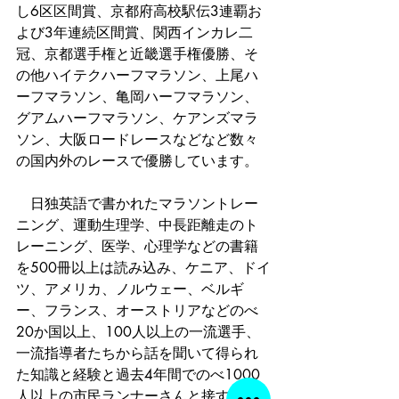
し6区区間賞、京都府高校駅伝3連覇お
よび3年連続区間賞、関西インカレ二
冠、京都選手権と近畿選手権優勝、そ
の他ハイテクハーフマラソン、上尾ハ
ーフマラソン、亀岡ハーフマラソン、
グアムハーフマラソン、ケアンズマラ
ソン、大阪ロードレースなどなど数々
の国内外のレースで優勝しています。
　日独英語で書かれたマラソントレー
ニング、運動生理学、中長距離走のト
レーニング、医学、心理学などの書籍
を500冊以上は読み込み、ケニア、ドイ
ツ、アメリカ、ノルウェー、ベルギ
ー、フランス、オーストリアなどのべ
20か国以上、100人以上の一流選手、
一流指導者たちから話を聞いて得られ
た知識と経験と過去4年間でのべ1000
人以上の市民ランナーさんと接する中