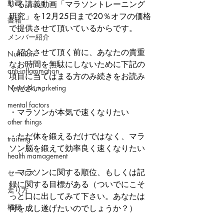
動画
いる講義動画「マラソントレーニング
研究」を12月25日まで20％オフの価格
書籍
で提供させて頂いているからです。　
メンバー紹介
　紹介させて頂く前に、あなたの貴重
Nutrition
なお時間を無駄にしないために下記の
anti-inflammation
項目に当てはまる方のみ続きをお読み
Network marketing
ください。
mental factors
・マラソンが本気で速くなりたい
other things
・ただ体を鍛えるだけではなく、マラ
training
ソン脳を鍛えて効率良く速くなりたい
health mamagement
・マラソンに関する順位、もしくは記
セールス
録に関する目標がある（ついでにこそ
走り方
っと口に出してみて下さい。あなたは
極秘
何を成し遂げたいのでしょうか？）