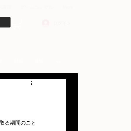
中講義
ズームコンサル
More
ログイン
障
動画
書籍
other things
取る期間のこと