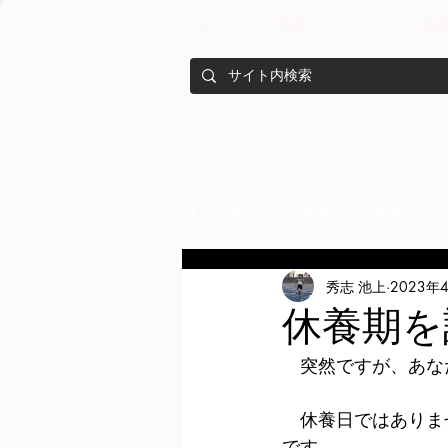
ホーム
商品
ブログ
真
all articles
English
栄養
秀志 池上
2023年
メンバー紹介
Nutrition
休養期を
　突然ですが、あな
training
health mamagemen
　休養日ではありま
です。