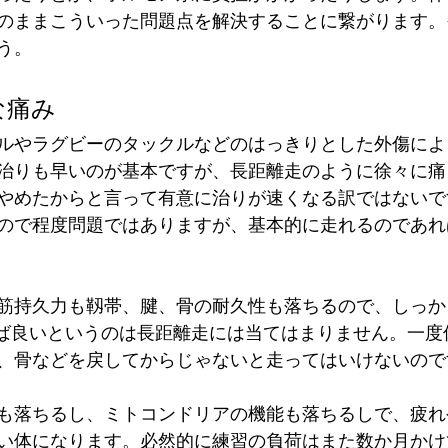
のままこういった問題点を解決することに繋がります。
う。
な痛み
ルやラグビーのタックルなどのはっきりとした外傷によ
治りも早いのが基本ですが、長距離走のように徐々に痛
やめたからと言って有意に治りが速くなる訳ではないで
ので程度問題ではありますが、基本的に走れるのであれ
筋持久力も靱帯、腱、骨の耐久性も落ちるので、しっか
れば良いというのは長距離走には当てはまりません。一度
、骨などを戻してからじゃないと走ってはいけないので
も落ちるし、ミトコンドリアの機能も落ちるしで、疲れ
い体になります。必然的に練習の負荷はまた数か月かけ