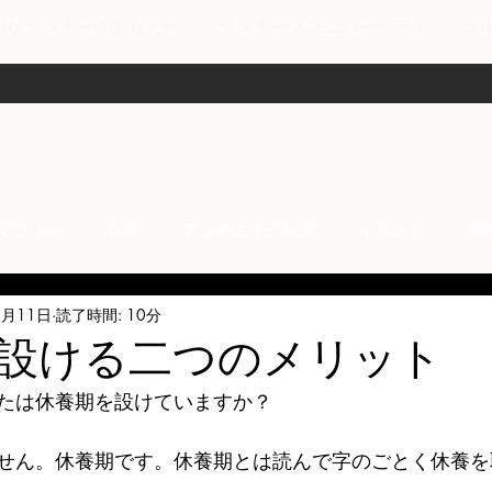
剣なランナーのあなたへ
ランナーズユニバーシティ
集
マラソン
心理
アンチエイジング
イベント
故
4月11日
読了時間: 10分
anti-inflammation
Network marketing
mental factors
設ける二つのメリット
たは休養期を設けていますか？
t
セールス
走り方
極秘
せん。休養期です。休養期とは読んで字のごとく休養を