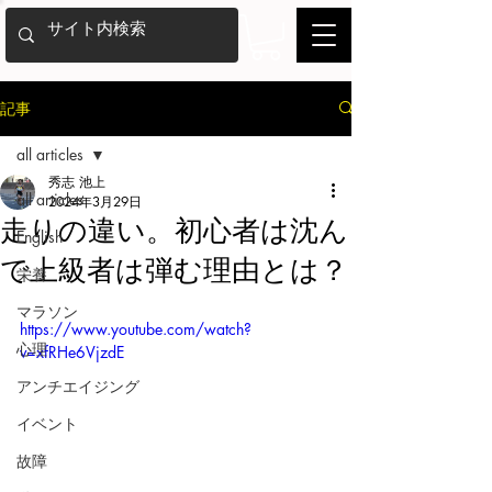
記事
all articles
秀志 池上
all articles
2024年3月29日
走りの違い。初心者は沈ん
English
で上級者は弾む理由とは？
栄養
マラソン
https://www.youtube.com/watch?
心理
v=xfRHe6VjzdE
アンチエイジング
イベント
故障