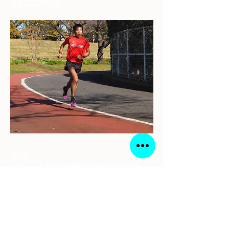
池上秀志
経歴
中学 京都府亀岡市立亀岡中学校
都道府県対抗男子駅伝６区区間賞
自己ベスト3km 8分51秒
高校 洛南高校
京都府駅伝3年連続区間賞 チーム