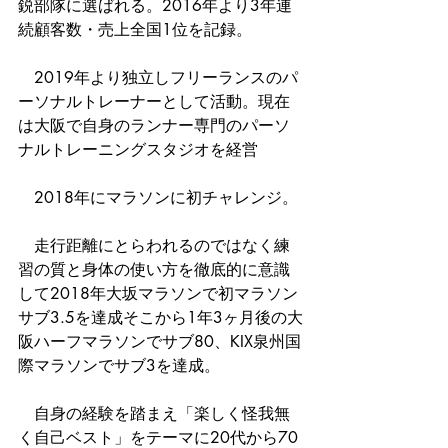
鋭部隊に選ばれる。2016年より3年連
続顧客数・売上全国1位を記録。
　2019年より独立しフリーランスのパ
ーソナルトレーナーとして活動。現在
は大阪で自身のランナー専門のパーソ
ナルトレーニングスタジオを経営
　2018年にマラソンに初チャレンジ。
　走行距離にとらわれるのではなく練
習の質と身体の使い方を徹底的に意識
して2018年大坂マラソンで初マラソン
サブ3.5を達成そこから1年3ヶ月後の大
阪ハーフマラソンでサブ80、KIX泉州国
際マラソンでサブ3を達成。
　自身の経験を踏まえ「楽しく怪我無
く自己ベスト」をテーマに20代から70