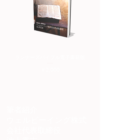
ランナーズバイブル電子書籍版
ランナーズバイブル紙
価格
￥2,000
筆者紹介
​ウェルビーイング株式
会社代表取締役