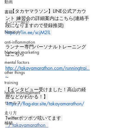
動画
　【タカヤマラソン】LINE公式アカウ
書籍
ント 練習会の詳細案内はこちら(連絡手
メンバー紹介
段になりますので登録推奨) 
Nutrition
https://lin.ee/scjM2lL
anti-inflammation
ランナー専門パーソナルトレーニング
Network marketing
はこちら
mental factors
http://takayamarathon.com/runningtrai..
other things
.
training
【インタビュー受けました！高山の経
health mamagement
歴などがわかる！】
セールス
https://flag-star.site/takayamarathon/
走り方
Twitterポツポツ呟いてます 
極秘
  / takayamarathon  