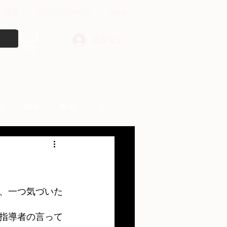
中講義
ズームコンサル
More
ログイン
障
動画
書籍
other things
、一つ気づいた
指導者の言って