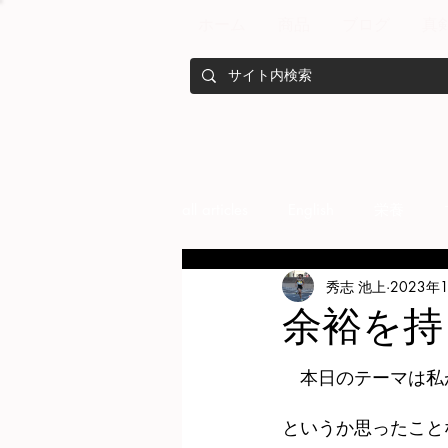
ホーム
商品
ブログ
真
all articles
English
栄養
秀志 池上
2023年
メンバー紹介
Nutrition
余裕を持
training
health mamagemen
　本日のテーマは私
というか思ったこと