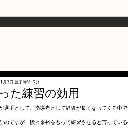
剣なランナーのあなたへ
ランナーズユニバーシティ
集
マラソン
心理
アンチエイジング
イベント
故
11月3日
読了時間: 9分
anti-inflammation
Network marketing
mental factors
った練習の効用
t
セールス
走り方
極秘
が選手として、指導者として経験が長くなってくる中で
なのですが、段々余裕をもって練習させると言っている