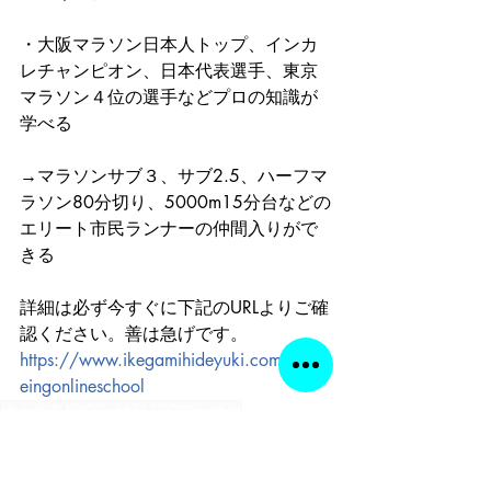
・大阪マラソン日本人トップ、インカ
レチャンピオン、日本代表選手、東京
マラソン４位の選手などプロの知識が
学べる
→マラソンサブ３、サブ2.5、ハーフマ
ラソン80分切り、5000m15分台などの
エリート市民ランナーの仲間入りがで
きる
詳細は必ず今すぐに下記のURLよりご確
認ください。善は急げです。
https://www.ikegamihideyuki.com/wellb
eingonlineschool
池上秀志
5000m練習
10000m練習
ハーフマラソントレーニング
マラソントレーニング
ウェルビーイングオンラインスクール