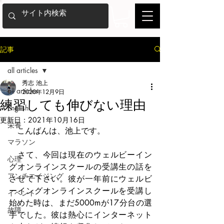
記事
all articles
秀志 池上
all articles
2020年12月9日
練習しても伸びない理由
English
更新日：
2021年10月16日
栄養
　こんばんは、池上です。
マラソン
　さて、今回は現在のウェルビーイン
心理
グオンラインスクールの受講生の話を
アンチエイジング
させて下さい。彼が一年前にウェルビ
ーイングオンラインスクールを受講し
イベント
始めた時は、まだ5000mが17分台の選
故障
手でした。彼は熱心にインターネット