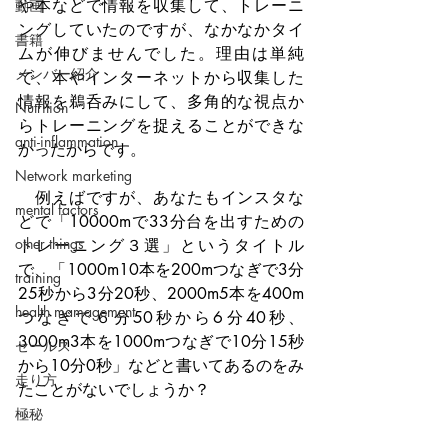
や本などで情報を収集して、トレーニ
動画
ングしていたのですが、なかなかタイ
書籍
ムが伸びませんでした。理由は単純
メンバー紹介
で、本やインターネットから収集した
情報を鵜呑みにして、多角的な視点か
Nutrition
らトレーニングを捉えることができな
anti-inflammation
かったからです。
Network marketing
　例えばですが、あなたもインスタな
mental factors
どで「10000mで33分台を出すための
other things
トレーニング３選」というタイトル
で、「1000m10本を200mつなぎで3分
training
25秒から3分20秒、2000m5本を400m
health mamagement
つなぎで６分50秒から6分40秒、
3000m3本を1000mつなぎで10分15秒
セールス
から10分0秒」などと書いてあるのをみ
走り方
たことがないでしょうか？
極秘