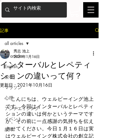
記事
all articles
秀志 池上
all articles
2021年1月16日
インターバルとレペティ
English
ションの違いって何？
栄養
更新日：
2021年10月16日
マラソン
心理
　こんにちは、ウェルビーイング池上
です。今回はインターバルとレペティ
アンチエイジング
ションの違いは何かというテーマです
イベント
が、その前に一点感謝の気持ちを伝え
させてください。今日１月１６日は実
故障
はウェルビーイング株式会社の創立記