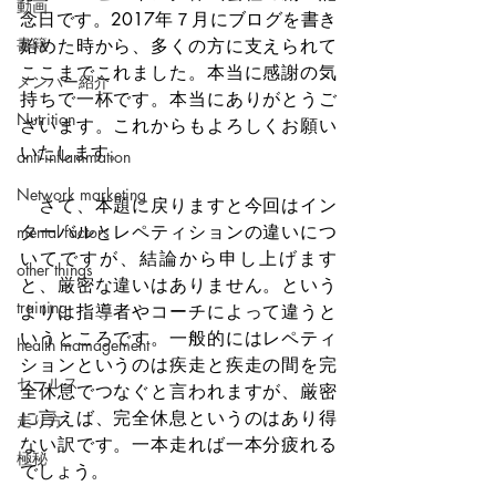
動画
念日です。2017年７月にブログを書き
書籍
始めた時から、多くの方に支えられて
ここまでこれました。本当に感謝の気
メンバー紹介
持ちで一杯です。本当にありがとうご
Nutrition
ざいます。これからもよろしくお願い
いたします。
anti-inflammation
Network marketing
　さて、本題に戻りますと今回はイン
ターバルとレペティションの違いにつ
mental factors
いてですが、結論から申し上げます
other things
と、厳密な違いはありません。という
training
よりは指導者やコーチによって違うと
いうところです。一般的にはレペティ
health mamagement
ションというのは疾走と疾走の間を完
セールス
全休息でつなぐと言われますが、厳密
に言えば、完全休息というのはあり得
走り方
ない訳です。一本走れば一本分疲れる
極秘
でしょう。