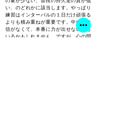
の量が少ない、普段の持久走の質が低
い、のどれかに該当します。やっぱり
練習はインターバルの１日だけ頑張る
よりも積み重ねが重要です。中には自
信がなくて、本番に力が出せない人も
いるかもしれません。ですが、心の問
題よりもまずは普段の練習から見直す
ことが大切だと思います。
　さて、今回はインターバルとレペテ
ィションの話でした。結論をもう一度
書いておくと明確な線引きはできませ
ん。指導者によって用語の使い方がや
や違うとしか書けないので、レペティ
ションという言葉が出てきた時には、
その指導者がどういう意味で言ってい
るのかを文脈から判断していくしかあ
りません。