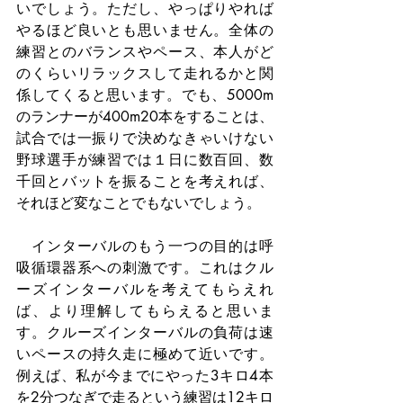
いでしょう。ただし、やっぱりやれば
やるほど良いとも思いません。全体の
練習とのバランスやペース、本人がど
のくらいリラックスして走れるかと関
係してくると思います。でも、5000m
のランナーが400m20本をすることは、
試合では一振りで決めなきゃいけない
野球選手が練習では１日に数百回、数
千回とバットを振ることを考えれば、
それほど変なことでもないでしょう。
　インターバルのもう一つの目的は呼
吸循環器系への刺激です。これはクル
ーズインターバルを考えてもらえれ
ば、より理解してもらえると思いま
す。クルーズインターバルの負荷は速
いペースの持久走に極めて近いです。
例えば、私が今までにやった3キロ4本
を2分つなぎで走るという練習は12キロ