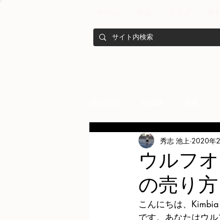
ホーム
商品
ブログ
真
all articles
English
栄養
秀志 池上
2020年
メンバー紹介
Nutrition
ウルフオ
の売り方
training
health mamagemen
こんにちは、Kimbi
です。あなたはウル