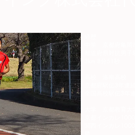
経歴
中学 京都府亀岡
都道府県対抗男子
3km 8分51秒
高校 洛南高校
京都府駅伝3年連
全国高校駅伝3年連
大学 京都教育大
京都インカレ1000
関西インカレ100
勝