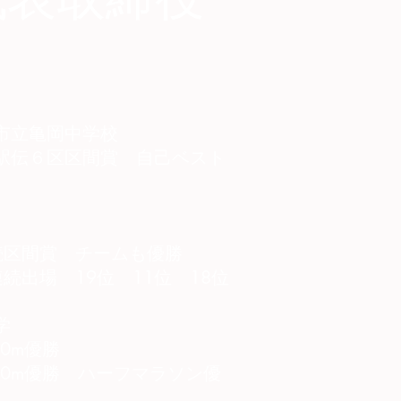
市立亀岡中学校
駅伝６区区間賞 自己ベスト
続区間賞 チームも優勝
続出場 19位 11位 18位
学
0m優勝
00m優勝 ハーフマラソン優