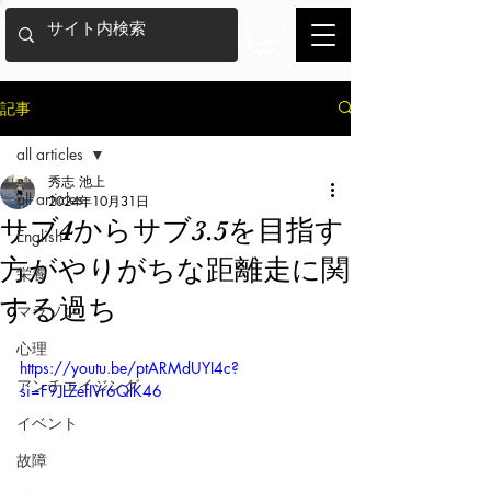
記事
all articles
秀志 池上
all articles
2024年10月31日
サブ4からサブ3.5を目指す
English
方がやりがちな距離走に関
栄養
する過ち
マラソン
心理
https://youtu.be/ptARMdUYI4c?
アンチエイジング
si=F9JLZefIVr6QlK46
イベント
故障