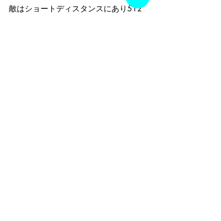
敵はショートディスタンスにあり512
サブ３は簡単だ517
得手不得手をこう考える520
インターバルとレペティションの違い
って何？ 524
無念無想の境地とはどのようなもの
か？529
土門広という男がいる535
長距離走は伸び悩んでからが面白い541
最短最速で目標を達成したい貴方へ554