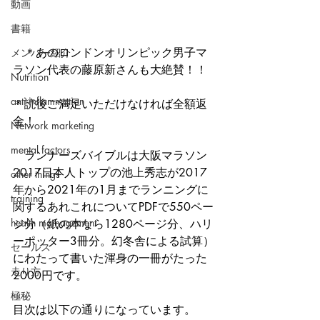
動画
書籍
　＊あのロンドンオリンピック男子マ
メンバー紹介
ラソン代表の藤原新さんも大絶賛！！
Nutrition
anti-inflammation
＊読後ご満足いただけなければ全額返
金！
Network marketing
mental factors
　ランナーズバイブルは大阪マラソン
2017日本人トップの池上秀志が2017
other things
年から2021年の1月までランニングに
training
関するあれこれについてPDFで550ペー
health mamagement
ジ分（紙の本なら1280ページ分、ハリ
ーポッター3冊分。幻冬舎による試算）
セールス
にわたって書いた渾身の一冊がたった
走り方
2000円です。
極秘
目次は以下の通りになっています。