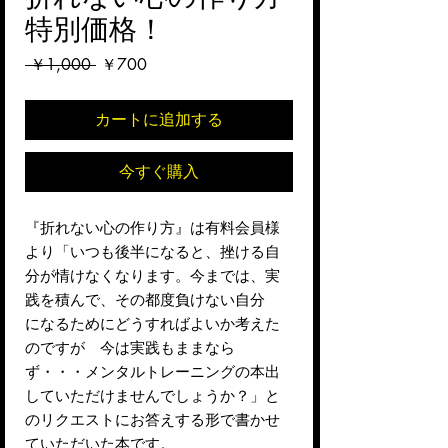
特別価格！
通
セ
 ￥1,000 
￥700
常
ー
価
ル
カートに追加する
格
価
格
今すぐ購入
『折れない心の作り方』は有料会員様
より「いつも後半になると、挫ける自
分が情けなくなります。今までは、実
践を積んで、その都度負けない自分
になるためにどうすればよいか考えた
のですが 今は実践もままなら
ず・・・メンタルトレーニングの本出
していただけませんでしょうか？」と
のリクエストにお答えする形で書かせ
ていただいた本です。