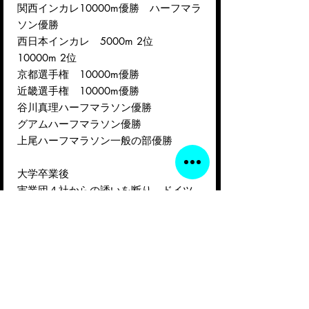
関西インカレ10000m優勝 ハーフマラ
ソン優勝
西日本インカレ 5000m 2位
10000m 2位
京都選手権 10000m優勝
近畿選手権 10000m優勝
谷川真理ハーフマラソン優勝
グアムハーフマラソン優勝
上尾ハーフマラソン一般の部優勝
大学卒業後
実業団４社からの誘いを断り、ドイツ
人コーチDieter Hogenの下でトレーニン
グを続ける。所属は1990年にCoach
Hogen、イギリス人マネージャーのキ
ム・マクドナルドらで立ち上げた
Kimbia Athletics。
大阪ロードレース優勝