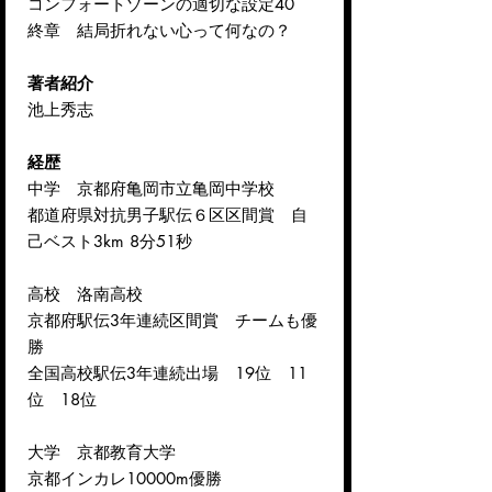
コンフォートゾーンの適切な設定40
終章 結局折れない心って何なの？
著者紹介
池上秀志
経歴
中学 京都府亀岡市立亀岡中学校
都道府県対抗男子駅伝６区区間賞 自
己ベスト3km 8分51秒
高校 洛南高校
京都府駅伝3年連続区間賞 チームも優
勝
全国高校駅伝3年連続出場 19位 11
位 18位
大学 京都教育大学
京都インカレ10000m優勝