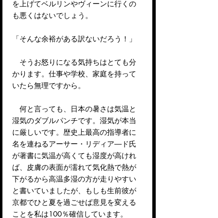
を上げてベルリンやヴィーンに行くの
も悪くはないでしょう。
「そんな余裕がある訳ないだろう！」
そうお怒りになる気持ちはとても分
かります。仕事や学校、家庭を持って
いたら無理ですから。
何と言っても、日本の暑さは気温と
湿気のダブルパンチです。湿気が本当
に厳しいです。歴史上最高の指導者に
名を連ねるアーサー・リディア―ド氏
が著書に気温が高くても湿度が高けれ
ば、皮膚の表面が濡れて気化熱で熱が
下がるから高温多湿の方が走りやすい
と書いていましたが、もしも生前彼が
京都でひと夏を過ごせば意見を変える
ことを私は100％確信しています。