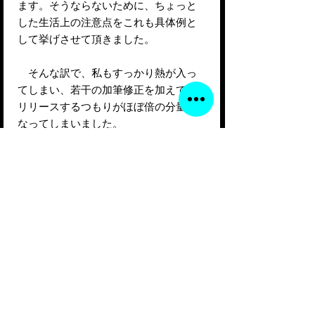
ます。そうならないために、ちょっと
した生活上の注意点をこれも具体例と
して挙げさせて頂きました。
そんな訳で、私もすっかり熱が入っ
てしまい、若干の加筆修正を加えて再
リリースするつもりがほぼ倍の分量に
なってしまいました。
そんな内容がたった2000円の自己投
資でお読み頂けます。
ご購入手続きはとても簡単で、お支
払方法をクレジットカード、ペイパ
ル、銀行振り込みからお選びいただ
き、その後お名前、電子書籍をお届け
させて頂くメールアドレスなどの基本
情報を入力していただくだけで3分ほど
で完了します。