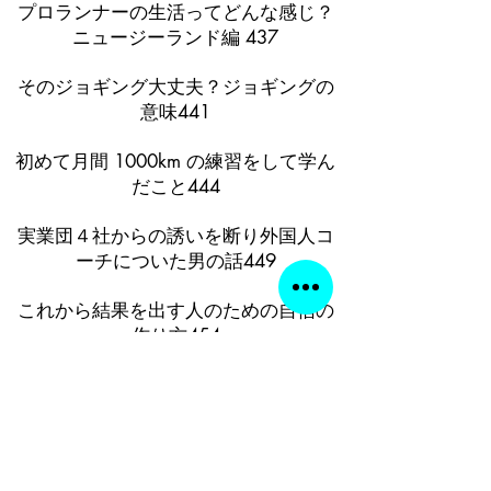
プロランナーの生活ってどんな感じ？
ニュージーランド編 437
そのジョギング大丈夫？ジョギングの
意味441
初めて月間 1000km の練習をして学ん
だこと444
実業団４社からの誘いを断り外国人コ
ーチについた男の話449
これから結果を出す人のための自信の
作り方454
9cm の差が分ける１流と２流の差458
平井健太郎という男がいる462
ファルトレクのすすめ464